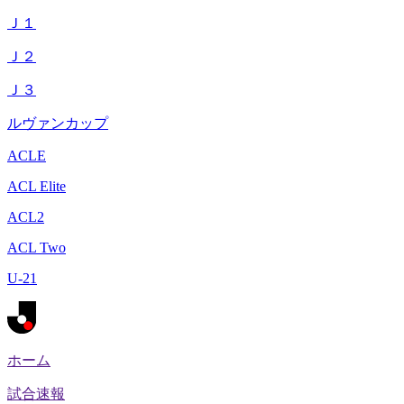
Ｊ１
Ｊ２
Ｊ３
ルヴァンカップ
ACLE
ACL Elite
ACL2
ACL Two
U-21
ホーム
試合速報