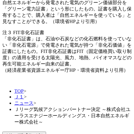
自然エネルギーから発電された電気のグリーン価値部分を
「グリーン電力証書」という形にしたもの。証書を購入し保
有することで、購入者は「自然エネルギーを使っている」と
見なすことができる。（環境省HPより引用）
注３ FIT非化石証書
「非化石証書」は、石油や石炭などの化石燃料を使っていな
い「非化石電源」で発電された電気が持つ「非化石価値」を
証書にしたもの。FIT非化石証書はFIT（固定価格買い取り制
度）の適用を受ける太陽光、風力、地熱、バイオマスなどの
再生可能エネルギー由来の証書。
（経済産業省資源エネルギー庁HP・環境省資料より引用）
TOP
>
Ｊ１
>
ニュース
>
Ｊリーグ気候アクションパートナー決定 ～株式会社ユ
ーラスエナジーホールディングス・日本自然エネルギ
ー株式会社～