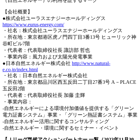
（自然エネルギー）の利用を証するマーク
【会社概要】
●株式会社ユーラスエナジーホールディングス
https://www.eurus-energy.com/
・社名：株式会社ユーラスエナジーホールディングス
・所在地：東京都港区虎ノ門四丁目3番13号 ヒューリック神
谷町ビル7階
・代表者：代表取締役社長 諏訪部 哲也
・事業内容：風力および太陽光発電事業
●日本自然エネルギー株式会社
http://www.natural-
e.co.jp/index.html
・社名：日本自然エネルギー株式会社
・所在地：東京都品川区西五反田二丁目27番3号 A－PLACE
五反田2階
・代表者：代表取締役社長 加藤 圭輝
・事業内容：
-自然エネルギーによる環境付加価値を提供する「グリーン
電力証書システム」事業・「グリーン熱証書システム」事業
-自然エネルギー活用に関するコンサルティング
-自然エネルギー・環境に関するセミナー・イベント
【Ｊリーグ気候アクションパートナー 一覧（2023年11月30