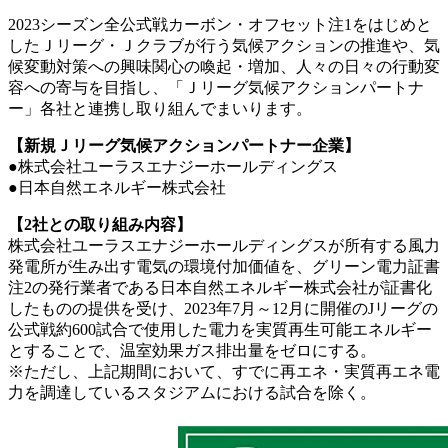
2023シーズン全公式戦カーボン・オフセット注1をはじめと
したＪリーグ・Ｊクラブが行う気候アクションの推進や、気
候変動対策への興味関心の喚起・増加、人々の日々の行動変
容への寄与を目指し、「Ｊリーグ気候アクションパートナ
ー」各社と連携し取り組んでまいります。
【新規Ｊリーグ気候アクションパートナー企業】
●株式会社ユーラスエナジーホールディングス
●日本自然エネルギー株式会社
【2社との取り組み内容】
株式会社ユーラスエナジーホールディングスが所有する風力
発電所が生み出す電気の環境付加価値を、グリーン電力証書
注2の発行業者である日本自然エネルギー株式会社が証書化
したものの提供を受け、2023年7月～12月に開催のJリーグの
公式戦約600試合で使用した電力を実質再生可能エネルギー
とすることで、温室効果ガス排出量をゼロにする。
※ただし、上記期間において、すでに再エネ・実質再エネ電
力を調達しているスタジアムにおける試合を除く。