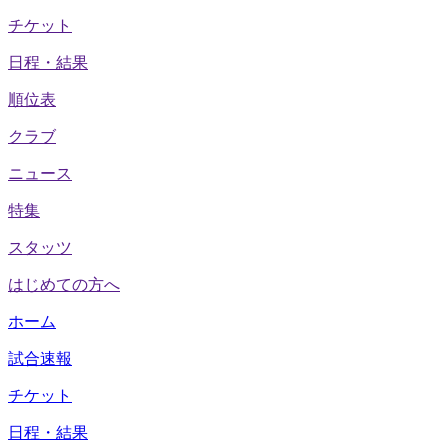
チケット
日程・結果
順位表
クラブ
ニュース
特集
スタッツ
はじめての方へ
ホーム
試合速報
チケット
日程・結果