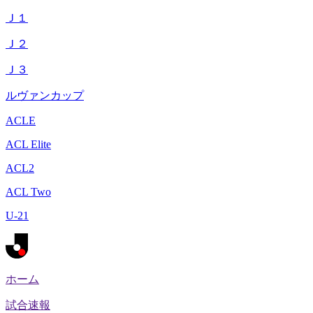
Ｊ１
Ｊ２
Ｊ３
ルヴァンカップ
ACLE
ACL Elite
ACL2
ACL Two
U-21
ホーム
試合速報