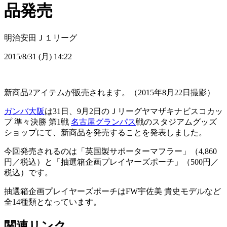
品発売
明治安田Ｊ１リーグ
2015/8/31 (月) 14:22
新商品2アイテムが販売されます。（2015年8月22日撮影）
ガンバ大阪
は31日、9月2日のＪリーグヤマザキナビスコカッ
プ 準々決勝 第1戦
名古屋グランパス
戦のスタジアムグッズ
ショップにて、新商品を発売することを発表しました。
今回発売されるのは「英国製サポーターマフラー」（4,860
円／税込）と「抽選箱企画プレイヤーズポーチ」（500円／
税込）です。
抽選箱企画プレイヤーズポーチはFW宇佐美 貴史モデルなど
全14種類となっています。
関連リンク