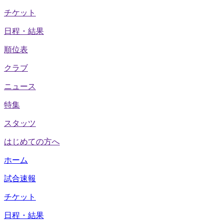
チケット
日程・結果
順位表
クラブ
ニュース
特集
スタッツ
はじめての方へ
ホーム
試合速報
チケット
日程・結果