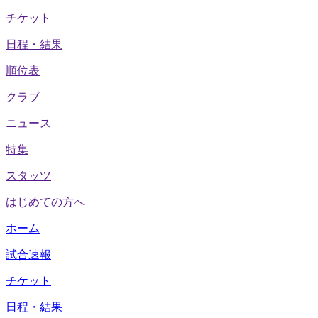
チケット
日程・結果
順位表
クラブ
ニュース
特集
スタッツ
はじめての方へ
ホーム
試合速報
チケット
日程・結果