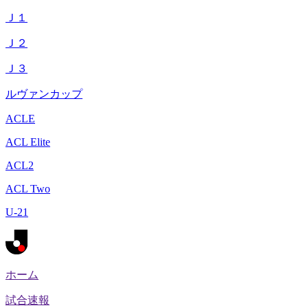
Ｊ１
Ｊ２
Ｊ３
ルヴァンカップ
ACLE
ACL Elite
ACL2
ACL Two
U-21
ホーム
試合速報