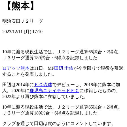
【熊本】
明治安田Ｊ２リーグ
2023/12/11 (月) 17:10
10年に渡る現役生活では、Ｊ２リーグ通算65試合・2得点、
Ｊ３リーグ通算189試合・6得点を記録しました
ロアッソ熊本
は11日、MF
田辺 圭佑
が今季限りで現役を引退
することを発表しました。
田辺は2014年に
ＦＣ琉球
でデビューし、2018年に熊本に加
入。2020年に
鹿児島ユナイテッドＦＣ
に移籍したものの、
2022年より再び熊本に在籍していました。
10年に渡る現役生活では、Ｊ２リーグ通算65試合・2得点、
Ｊ３リーグ通算189試合・6得点を記録しました。
クラブを通じて田辺は次のようにコメントしています。