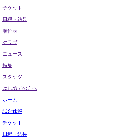
チケット
日程・結果
順位表
クラブ
ニュース
特集
スタッツ
はじめての方へ
ホーム
試合速報
チケット
日程・結果