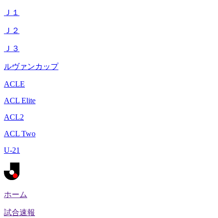
Ｊ１
Ｊ２
Ｊ３
ルヴァンカップ
ACLE
ACL Elite
ACL2
ACL Two
U-21
ホーム
試合速報