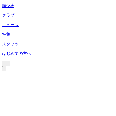
順位表
クラブ
ニュース
特集
スタッツ
はじめての方へ