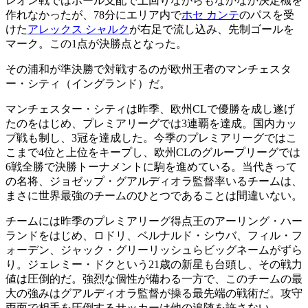
レオン戦ではボール支配で上回りながらもなかなか決定機を
作れなかったが、78分にエリア内で
ホセ カンテ
のパスを受
けた
アレックス シャルク
が右足で流し込み、先制ゴールを
マーク。この1点が決勝点となった。
その浦和が準決勝で対戦するのが欧州王者のマンチェスタ
ー・シティ（イングランド）だ。
マンチェスター・シティは昨季、欧州CLで優勝を成し遂げ
たのをはじめ、プレミアリーグでは3連覇を達成。国内カッ
プ戦も制し、3冠を達成した。今季のプレミアリーグではこ
こまで4位と上位をキープし、欧州CLのグループリーグでは
6戦全勝で決勝トーナメントに駒を進めている。当代きって
の名将、ジョゼップ・グアルディオラ監督率いるチームは、
まさに世界最強のチームのひとつであることは間違いない。
チームには昨季のプレミアリーグ得点王のアーリング・ハー
ランドをはじめ、ロドリ、ベルナルド・シウバ、フィル・フ
ォーデン、ジャック・グリーリッシュらビッグネームがずら
り。ジェレミー・ドクという21歳の新星も台頭し、その戦力
値は圧倒的だ。強烈な個性が備わる一方で、このチームの最
大の強みはグアルディオラ監督が操る最先端の戦術だ。攻守
両面で相手を圧倒するサッカーは他の追随を許さない。