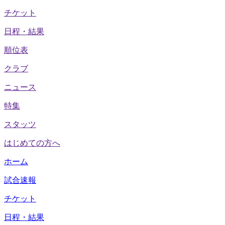
チケット
日程・結果
順位表
クラブ
ニュース
特集
スタッツ
はじめての方へ
ホーム
試合速報
チケット
日程・結果