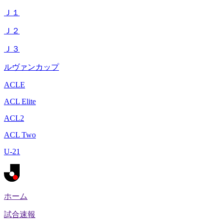
Ｊ１
Ｊ２
Ｊ３
ルヴァンカップ
ACLE
ACL Elite
ACL2
ACL Two
U-21
ホーム
試合速報