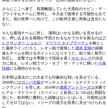
さらにここへ来て、長期離脱していた大黒柱のケビン・デ・
ブライネもチームに帯同し、今大会で復帰する可能性も出て
きた。初の世界一に向けて、この欧州王者に死角は見当たら
ない。
そんな最強チームに対し、浦和はいかなる戦いを見せるの
か。押し込まれる展開が予想されるなかでカギを握るのは
ア
レクサンダー ショルツ
、
マリウス ホイブラーテン
を軸とし
た最終ラインだろう。レオン戦で復帰した
酒井 宏樹
の経験
値もチームを助けるポイントになりそうだ。粘り強く相手に
対応し、攻撃では今季限りで現役を退く
ホセ カンテ
の決定
力に加え、レオン戦でマン・オブ・ザ・マッチに輝いた
小泉
佳穂
にも期待がかかる。
日本勢は過去のこの大会でも印象的な戦いを見せている。
2008年には
ガンバ大阪
がマンチェスター・ユナイテッド（イ
ングランド）を苦しめ、2016年の
鹿島アントラーズ
は決勝で
レアル・マドリード（スペイン）と延長にもつれ込む死闘を
演じた。欧州勢に勝利した経験はないとはいえ、可能性は決
してゼロではない。Ｊリーグの底力を世界に見せつけられる
か。