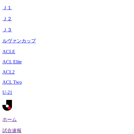
Ｊ１
Ｊ２
Ｊ３
ルヴァンカップ
ACLE
ACL Elite
ACL2
ACL Two
U-21
ホーム
試合速報