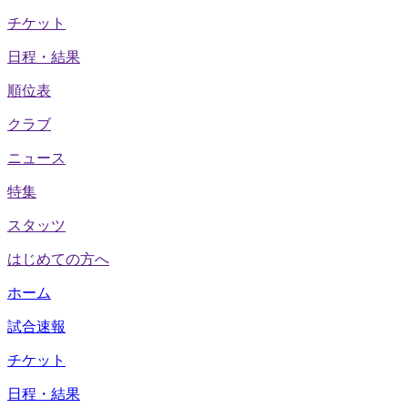
チケット
日程・結果
順位表
クラブ
ニュース
特集
スタッツ
はじめての方へ
ホーム
試合速報
チケット
日程・結果