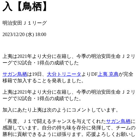
入【鳥栖】
明治安田Ｊ１リーグ
2023/12/20 (水) 18:00
上夷は2021年より大分に在籍し、今季の明治安田生命Ｊ２リ
ーグで32試合・1得点の成績でした
サガン鳥栖
は19日、
大分トリニータ
よりDF
上夷 克典
が完全
移籍で加入することを発表しました。
上夷は2021年より大分に在籍し、今季の明治安田生命Ｊ２リ
ーグで32試合・1得点の成績でした。
加入にあたり上夷は次のようにコメントしています。
「再度、Ｊ１で闘えるチャンスを与えてくれた
サガン鳥栖
に
感謝しています。自分の持ち味を存分に発揮して、チームの
勝利に貢献できるように頑張ります。応援よろしくお願いし