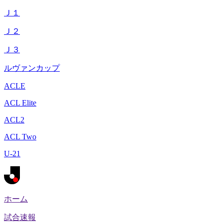
Ｊ１
Ｊ２
Ｊ３
ルヴァンカップ
ACLE
ACL Elite
ACL2
ACL Two
U-21
ホーム
試合速報