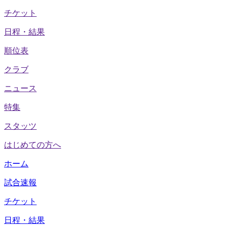
チケット
日程・結果
順位表
クラブ
ニュース
特集
スタッツ
はじめての方へ
ホーム
試合速報
チケット
日程・結果