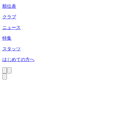
順位表
クラブ
ニュース
特集
スタッツ
はじめての方へ