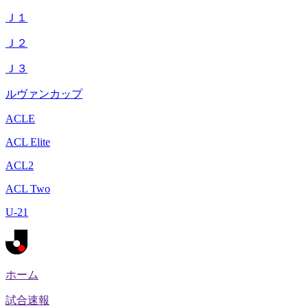
Ｊ１
Ｊ２
Ｊ３
ルヴァンカップ
ACLE
ACL Elite
ACL2
ACL Two
U-21
ホーム
試合速報