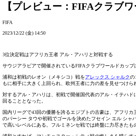
【プレビュー：FIFAクラブワ
FIFA
2023/12/22 (金) 14:50
3位決定戦はアフリカ王者 アル・アハリと対戦する
サウジアラビアで開催されているFIFAクラブワールドカッ
浦和は初戦のレオン（メキシコ）戦を
アレックス シャルク
の
もに相手に大きく上回られ、欧州王者に力の差を見せつけら
対するアル・アハリは、初戦で開催国代表のアル・イテハドに
回ることとなった。
国内リーグで43回の優勝を誇るエジプトの古豪は、アフリカ
のパーシー タウや初戦でゴールを決めたフセイン エル シ
で高いレベルにある。フルミネンセ戦では終盤に力尽きたも