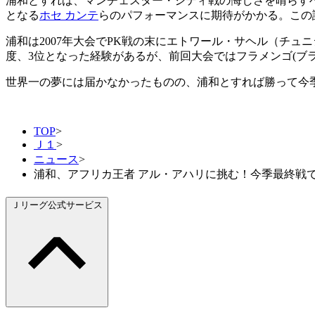
浦和とすれば、マンチェスター・シティ戦の悔しさを晴らす
となる
ホセ カンテ
らのパフォーマンスに期待がかかる。この
浦和は2007年大会でPK戦の末にエトワール・サヘル（チュニジ
度、3位となった経験があるが、前回大会ではフラメンゴ(ブ
世界一の夢には届かなかったものの、浦和とすれば勝って今
TOP
>
Ｊ１
>
ニュース
>
浦和、アフリカ王者 アル・アハリに挑む！今季最終戦で有
Ｊリーグ公式サービス