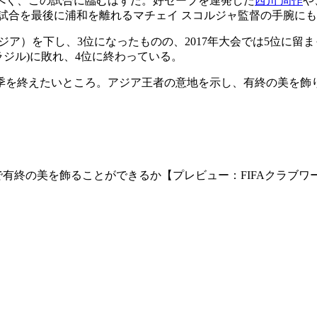
べく、この試合に臨むはずだ。好セーブを連発した
西川 周作
や
試合を最後に浦和を離れるマチェイ スコルジャ監督の手腕に
ア）を下し、3位になったものの、2017年大会では5位に留まった
ラジル)に敗れ、4位に終わっている。
季を終えたいところ。アジア王者の意地を示し、有終の美を飾
終の美を飾ることができるか【プレビュー：FIFAクラブワール