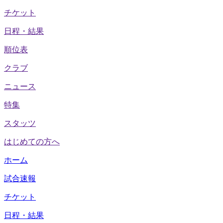
チケット
日程・結果
順位表
クラブ
ニュース
特集
スタッツ
はじめての方へ
ホーム
試合速報
チケット
日程・結果