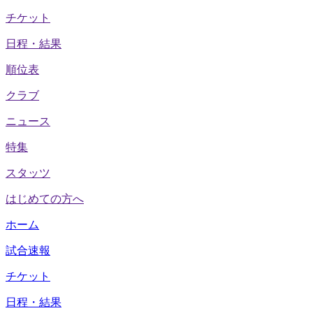
チケット
日程・結果
順位表
クラブ
ニュース
特集
スタッツ
はじめての方へ
ホーム
試合速報
チケット
日程・結果