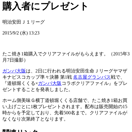
購入者にプレゼント
明治安田Ｊ１リーグ
2015/9/2 (水) 13:23
たこ焼き1箱購入でクリアファイルがもらえます。（2015年3
月7日撮影）
ガンバ大阪
は、2日に行われる明治安田生命Ｊリーグヤマザ
キナビスコカップ準々決勝 第1戦
名古屋グランパス
戦で、
『道頓堀くくる×
ガンバ大阪
コラボクリアファイル』をプレ
ゼントすることを発表しました。
ホーム側美味Ｇ横丁道頓堀くくる店舗で、たこ焼き1箱お買
い上げごとに1枚プレゼントされます。配布は販売開始の15
時からを予定しており、先着500名まで。クリアファイルが
なくなり次第終了となります。