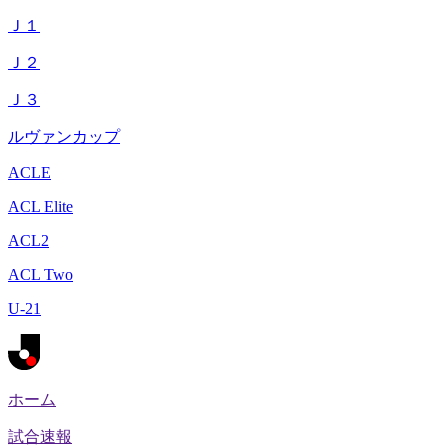
Ｊ１
Ｊ２
Ｊ３
ルヴァンカップ
ACLE
ACL Elite
ACL2
ACL Two
U-21
ホーム
試合速報