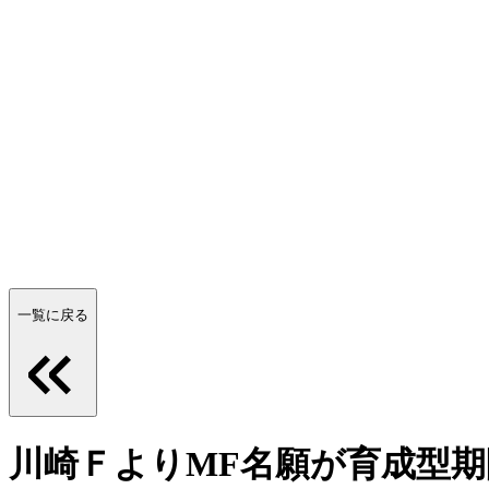
一覧に戻る
川崎ＦよりMF名願が育成型