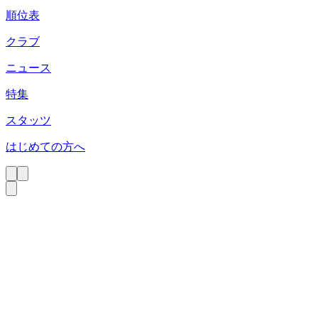
順位表
クラブ
ニュース
特集
スタッツ
はじめての方へ