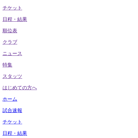
チケット
日程・結果
順位表
クラブ
ニュース
特集
スタッツ
はじめての方へ
ホーム
試合速報
チケット
日程・結果