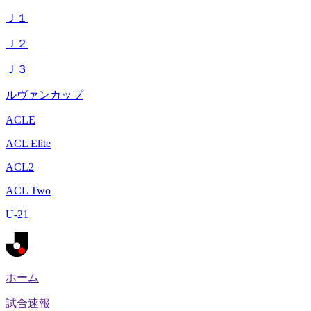
Ｊ１
Ｊ２
Ｊ３
ルヴァンカップ
ACLE
ACL Elite
ACL2
ACL Two
U-21
ホーム
試合速報