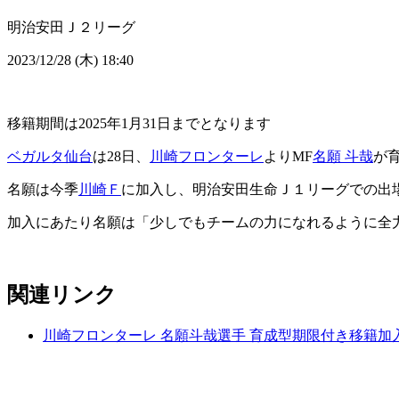
明治安田Ｊ２リーグ
2023/12/28 (木) 18:40
移籍期間は2025年1月31日までとなります
ベガルタ仙台
は28日、
川崎フロンターレ
よりMF
名願 斗哉
が
名願は今季
川崎Ｆ
に加入し、明治安田生命Ｊ１リーグでの出
加入にあたり名願は「少しでもチームの力になれるように全
関連リンク
川崎フロンターレ 名願斗哉選手 育成型期限付き移籍加