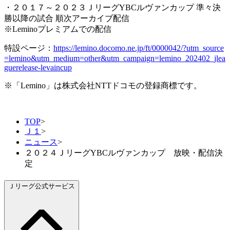
・２０１７～２０２３ＪリーグYBCルヴァンカップ 準々決
勝以降の試合 順次アーカイブ配信
※Leminoプレミアムでの配信
特設ページ：
https://lemino.docomo.ne.jp/ft/0000042/?utm_source
=lemino&utm_medium=other&utm_campaign=lemino_202402_jlea
guerelease-levaincup
※「Lemino」は株式会社NTTドコモの登録商標です。
TOP
>
Ｊ１
>
ニュース
>
２０２４ＪリーグYBCルヴァンカップ 放映・配信決
定
Ｊリーグ公式サービス