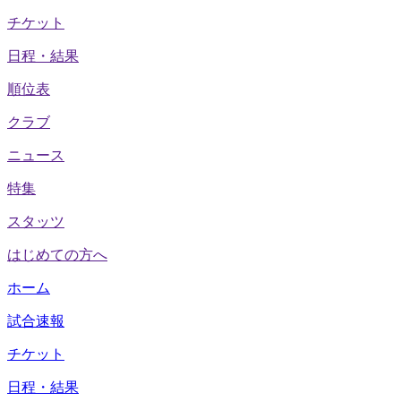
チケット
日程・結果
順位表
クラブ
ニュース
特集
スタッツ
はじめての方へ
ホーム
試合速報
チケット
日程・結果