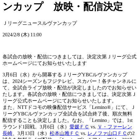
ンカップ 放映・配信決定
Ｊリーグニュース
ルヴァンカップ
2024/2/8 (木) 11:00
各試合の放映・配信につきましては、決定次第Ｊリーグ公式
ホームページにてお知らせいたします
3月6日（水）から開幕するＪリーグYBCルヴァンカップ
は、2024シーズンもフジテレビ、スカパー！各チャンネルに
て、全試合ライブ放映・配信が決定しましたのでお知らせい
たします。各試合の放映・配信につきましては、決定次第Ｊ
リーグ公式ホームページにてお知らせいたします。
また、NTTドコモの映像配信サービス「Lemino®」にて、Ｊ
リーグYBCルヴァンカップ全試合を試合終了後、順次無料
配信することも決定しました。なお、「Lemino」では、1st
ラウンド1回戦、3月6日（水）
愛媛ＦＣ
vs.
Ｖ・ファーレン
長崎
、3月13日（水）
松本山雅ＦＣ
vs.
レノファ山口ＦＣ
の2