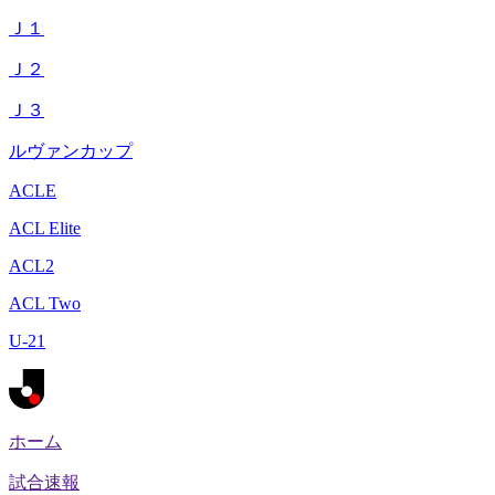
Ｊ１
Ｊ２
Ｊ３
ルヴァンカップ
ACLE
ACL Elite
ACL2
ACL Two
U-21
ホーム
試合速報