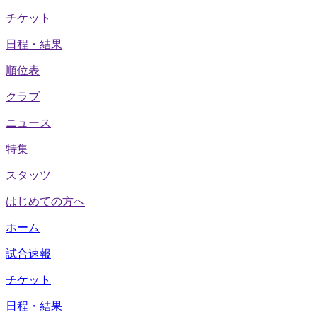
チケット
日程・結果
順位表
クラブ
ニュース
特集
スタッツ
はじめての方へ
ホーム
試合速報
チケット
日程・結果