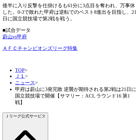
後半に入り反撃を仕掛けるも61分に3点目を奪われ、万事休
した。0-3で敗れた甲府は逆転でのベスト8進出を目指し、21
日に国立競技場で第2戦を戦う。
■試合データ
蔚山vs甲府
ＡＦＣチャンピオンズリーグ特集
TOP
>
Ｊ１
>
ニュース
>
甲府は蔚山に3発完敗 逆襲が期待される第2戦は21日に
国立競技場で開催【サマリー：ACL ラウンド16 第1
戦】
Ｊリーグ公式サービス