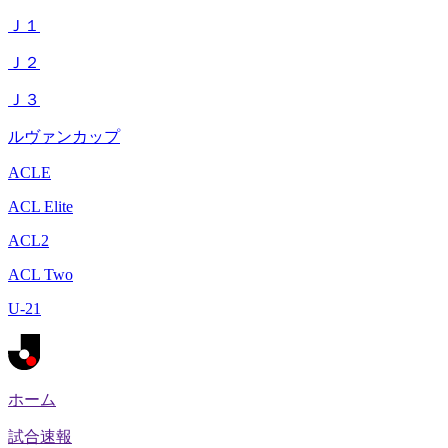
Ｊ１
Ｊ２
Ｊ３
ルヴァンカップ
ACLE
ACL Elite
ACL2
ACL Two
U-21
ホーム
試合速報