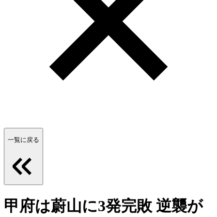
一覧に戻る
甲府は蔚山に3発完敗 逆襲が