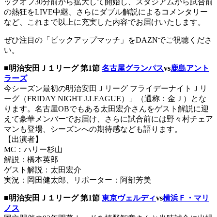
ックオフ30分前から拡大して開始し、スタジアムから試合前
の熱狂をLIVE中継、さらにダブル解説によるコメンタリー
など、これまで以上に充実した内容でお届けいたします。
ぜひ注目の「ピックアップマッチ」をDAZNでご視聴くださ
い。
■明治安田Ｊ１リーグ 第1節
名古屋グランパス
vs
鹿島アント
ラーズ
今シーズン最初の明治安田Ｊリーグ フライデーナイトＪリ
ーグ（FRIDAY NIGHT J.LEAGUE）」（通称：金Ｊ）とな
ります。名古屋OBでもある太田宏介さんをゲスト解説に迎
えて豪華メンバーでお届け、さらに試合前には野々村チェア
マンも登場、シーズンへの期待感なども語ります。
【出演者】
MC：ハリー杉山
解説：橋本英郎
ゲスト解説：太田宏介
実況：岡田健太郎、リポーター：阿部芳美
■明治安田Ｊ１リーグ 第1節
東京ヴェルディ
vs
横浜Ｆ・マリ
ノス