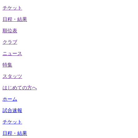
チケット
日程・結果
順位表
クラブ
ニュース
特集
スタッツ
はじめての方へ
ホーム
試合速報
チケット
日程・結果