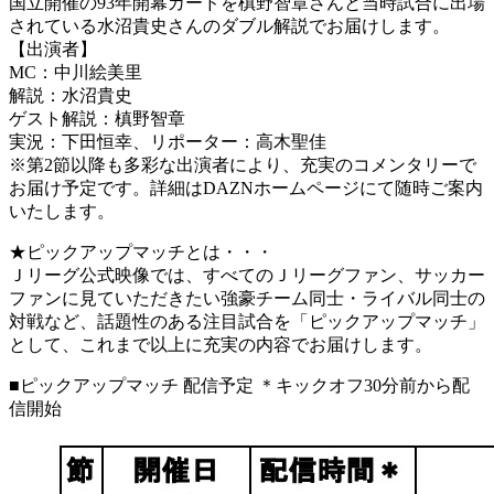
国立開催の93年開幕カードを槙野智章さんと当時試合に出場
されている水沼貴史さんのダブル解説でお届けします。
【出演者】
MC：中川絵美里
解説：水沼貴史
ゲスト解説：槙野智章
実況：下田恒幸、リポーター：高木聖佳
※第2節以降も多彩な出演者により、充実のコメンタリーで
お届け予定です。詳細はDAZNホームページにて随時ご案内
いたします。
★ピックアップマッチとは・・・
Ｊリーグ公式映像では、すべてのＪリーグファン、サッカー
ファンに見ていただきたい強豪チーム同士・ライバル同士の
対戦など、話題性のある注目試合を「ピックアップマッチ」
として、これまで以上に充実の内容でお届けします。
■ピックアップマッチ 配信予定 ＊キックオフ30分前から配
信開始