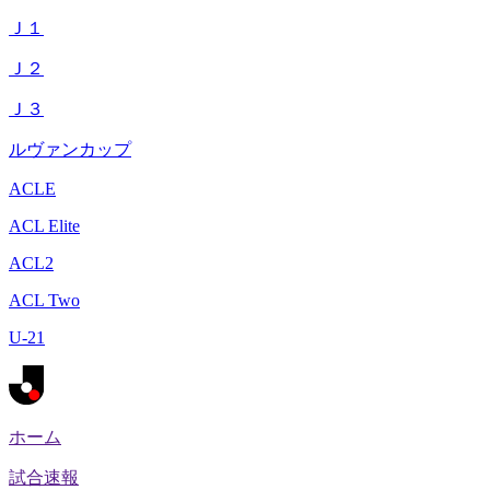
Ｊ１
Ｊ２
Ｊ３
ルヴァンカップ
ACLE
ACL Elite
ACL2
ACL Two
U-21
ホーム
試合速報