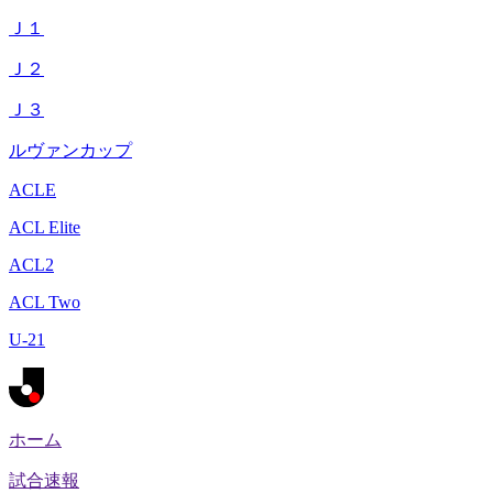
Ｊ１
Ｊ２
Ｊ３
ルヴァンカップ
ACLE
ACL Elite
ACL2
ACL Two
U-21
ホーム
試合速報