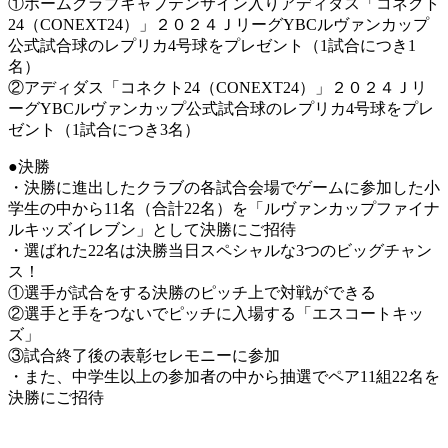
①ホームクラブキャプテンサイン入りアディダス「コネクト
24（CONEXT24）」２０２４ＪリーグYBCルヴァンカップ
公式試合球のレプリカ4号球をプレゼント（1試合につき1
名）
②アディダス「コネクト24（CONEXT24）」２０２４Ｊリ
ーグYBCルヴァンカップ公式試合球のレプリカ4号球をプレ
ゼント（1試合につき3名）
●決勝
・決勝に進出したクラブの各試合会場でゲームに参加した小
学生の中から11名（合計22名）を「ルヴァンカップファイナ
ルキッズイレブン」として決勝にご招待
・選ばれた22名は決勝当日スペシャルな3つのビッグチャン
ス！
①選手が試合をする決勝のピッチ上で対戦ができる
②選手と手をつないでピッチに入場する「エスコートキッ
ズ」
③試合終了後の表彰セレモニーに参加
・また、中学生以上の参加者の中から抽選でペア11組22名を
決勝にご招待