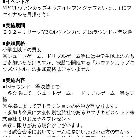
■イベント名
YBCルヴァンカップキッズイレブン クラブといっしょにフ
ァイナルを目指そう!!
■実施期間
２０２４ＪリーグYBCルヴァンカップ 1stラウンド～準決勝
■参加資格
小学生以下の男女
※シュートゲーム、ドリブルゲーム等には中学生以上の方も
ご参加いただけますが、決勝で開催する「ルヴァンカップキ
ッズバトル」の参加資格はございません
■実施内容
●1stラウンド～準決勝まで
・各会場にて「シュートゲーム」「ドリブルゲーム」等を実
施
※会場によってアトラクションの内容が異なります。
・参加者全員に大会特別協賛社であるヤマザキビスケット株
式会社よりお菓子をプレゼント
※数に限りがある場合がございます。
・各試合会場においてゲームに参加いただいた方の中から