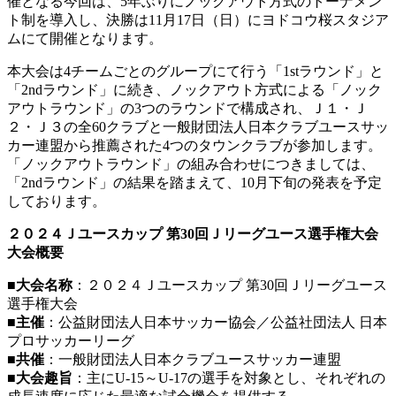
催となる今回は、5年ぶりにノックアウト方式のトーナメン
ト制を導入し、決勝は11月17日（日）にヨドコウ桜スタジア
ムにて開催となります。
本大会は4チームごとのグループにて行う「1stラウンド」と
「2ndラウンド」に続き、ノックアウト方式による「ノック
アウトラウンド」の3つのラウンドで構成され、Ｊ１・Ｊ
２・Ｊ３の全60クラブと一般財団法人日本クラブユースサッ
カー連盟から推薦された4つのタウンクラブが参加します。
「ノックアウトラウンド」の組み合わせにつきましては、
「2ndラウンド」の結果を踏まえて、10月下旬の発表を予定
しております。
２０２４Ｊユースカップ 第30回Ｊリーグユース選手権大会
大会概要
■大会名称
：２０２４Ｊユースカップ 第30回Ｊリーグユース
選手権大会
■主催
：公益財団法人日本サッカー協会／公益社団法人 日本
プロサッカーリーグ
■共催
：一般財団法人日本クラブユースサッカー連盟
■大会趣旨
：主にU-15～U-17の選手を対象とし、それぞれの