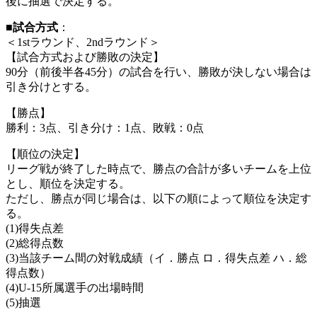
後に抽選で決定する。
■試合方式
：
＜1stラウンド、2ndラウンド＞
【試合方式および勝敗の決定】
90分（前後半各45分）の試合を行い、勝敗が決しない場合は
引き分けとする。
【勝点】
勝利：3点、引き分け：1点、敗戦：0点
【順位の決定】
リーグ戦が終了した時点で、勝点の合計が多いチームを上位
とし、順位を決定する。
ただし、勝点が同じ場合は、以下の順によって順位を決定す
る。
(1)得失点差
(2)総得点数
(3)当該チーム間の対戦成績（イ．勝点 ロ．得失点差 ハ．総
得点数）
(4)U-15所属選手の出場時間
(5)抽選