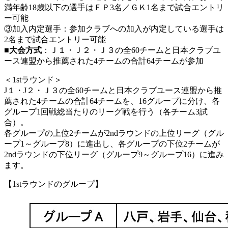
満年齢18歳以下の選手はＦＰ3名／ＧＫ1名まで試合エントリ
ー可能
③加入内定選手：参加クラブへの加入が内定している選手は
2名まで試合エントリー可能
■大会方式
：Ｊ１・Ｊ２・Ｊ３の全60チームと日本クラブユ
ース連盟から推薦された4チームの合計64チームが参加
＜1stラウンド＞
J１・J２・Ｊ３の全60チームと日本クラブユース連盟から推
薦された4チームの合計64チームを、16グループに分け、各
グループ1回戦総当たりのリーグ戦を行う（各チーム3試
合）。
各グループの上位2チームが2ndラウンドの上位リーグ（グル
ープ1～グループ8）に進出し、各グループの下位2チームが
2ndラウンドの下位リーグ（グループ9～グループ16）に進み
ます。
【1stラウンドのグループ】