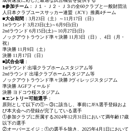
成長速度に応じた最適な試合機会を提供する
■参加チーム
：Ｊ１・Ｊ２・Ｊ３の全60クラブと一般財団法
人日本クラブユースサッカー連盟（JCY）推薦4チーム
■大会期間
：3月23日（土）～11月17日（日）
1stラウンド 3月23日(土)～6月9日(日)
2ndラウンド 6月15日(土)～10月27日(日)
ノックアウトラウンド準々決勝 11月3日（日）、4日（月・
祝）
準決勝 11月9日（土）
決勝 11月17日（日）
■試合会場
：
1stラウンド 出場クラブホームスタジアム等
2ndラウンド 出場クラブホームスタジアム等
ノックアウトラウンド準々決勝 Jヴィレッジスタジアム
準決勝 AGFフィールド
決勝 ヨドコウ桜スタジアム
■エントリー可能選手
：
原則として以下の①～③に該当し、事前にJFA選手登録およ
び本大会への登録が完了している選手
①参加クラブに所属する2024年12月31日において満年齢17歳
以下の選手
②オーバーエイジ：①の選手を除き、2025年4月1日において