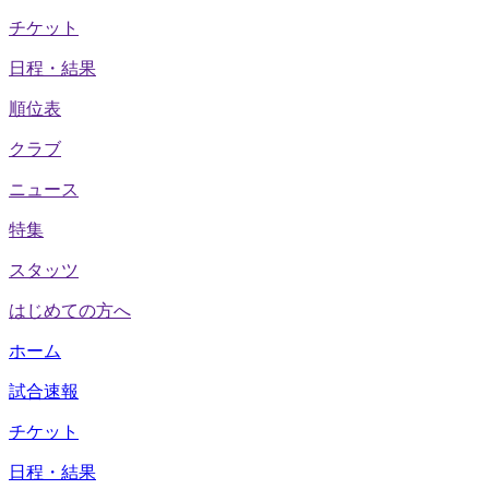
チケット
日程・結果
順位表
クラブ
ニュース
特集
スタッツ
はじめての方へ
ホーム
試合速報
チケット
日程・結果