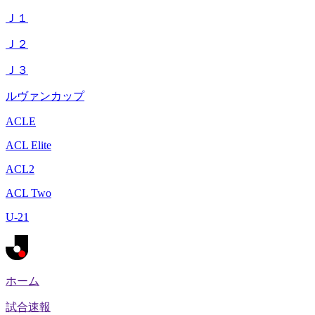
Ｊ１
Ｊ２
Ｊ３
ルヴァンカップ
ACLE
ACL Elite
ACL2
ACL Two
U-21
ホーム
試合速報