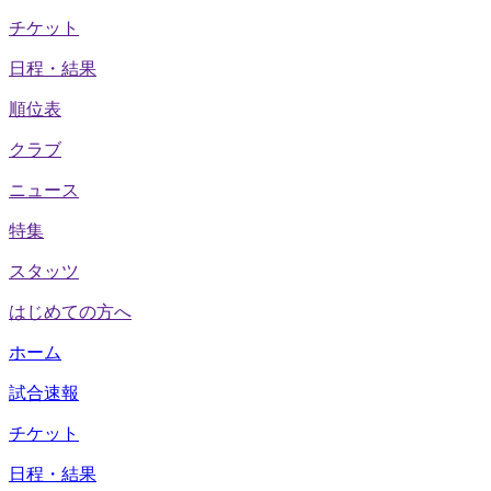
チケット
日程・結果
順位表
クラブ
ニュース
特集
スタッツ
はじめての方へ
ホーム
試合速報
チケット
日程・結果