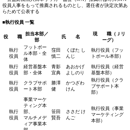
役員人事をもって推薦されるものとし、選任者が決定次第あ
らためて公表する
■執行役員 一覧
担当本部／
現
職（Ｊリ
役 職
氏 名
部
ーグ）
フットボー
執行
窪田
くぼた し
執行役員（フッ
ル本部・全
役員
慎二
んじ
トボール本部）
体
執行
経営基盤本
青影
あおかげ
執行役員（経営
役員
部・全体
宜典
よしのり
基盤本部）
執行役員（クラ
執行
クラブサポ
勝澤
かつざわ
ブサポート本
役員
ート本部
健
けん
部）
事業マーケ
ティング本
執行役員（事業
執行
部、
笹田
ささだ け
マーケティング
役員
マルチメデ
賢吾
んご
本部）
ィア事業本
部