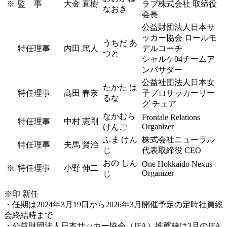
※
監 事
大金 直樹
ラブ株式会社 取締役
なおき
会長
公益財団法人日本サ
ッカー協会 ロールモ
うちだ あ
特任理事
内田 篤人
デルコーチ
つと
シャルケ04チームア
ンバサダー
公益社団法人日本女
たかた は
特任理事
髙田 春奈
子プロサッカーリー
るな
グ チェア
なかむら
Frontale Relations
特任理事
中村 憲剛
Organizer
けんご
ふま けん
株式会社ニューラル
特任理事
夫馬 賢治
じ
代表取締役 CEO
おの しん
One Hokkaido Nexus
※
特任理事
小野 伸二
Organizer
じ
※印 新任
・任期は2024年3月19日から2026年3月開催予定の定時社員総
会終結時まで
・公益財団法人日本サッカー協会（JFA）推薦枠は3月のJFA