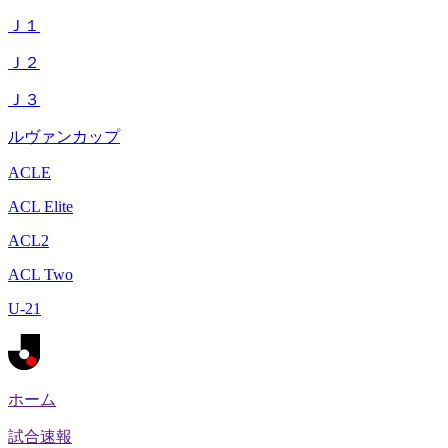
Ｊ１
Ｊ２
Ｊ３
ルヴァンカップ
ACLE
ACL Elite
ACL2
ACL Two
U-21
ホーム
試合速報