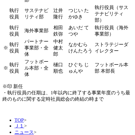
執行役員（サス
執行
サステナビ
辻井
つじい た
テナビリティ
役員
リティ部
隆行
かゆき
部）
執行
相田
あいだ て
執行役員（海外
海外事業部
役員
鉄弥
つや
事業部）
パートナー
中村
執行
なかむら
ストラテジーダ
※
事業部・全
健太
役員
けんたろう
イレクター
体
郎
フットボー
執行
樋口
ひぐち じ
フットボール本
※
ル本部・全
役員
順也
ゅんや
部 本部長
体
※印 新任
・執行役員の任期は、1年以内に終了する事業年度のうち最
終のものに関する定時社員総会の終結の時まで
TOP
>
Ｊ１
>
ニュース
>