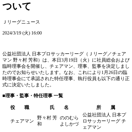
ついて
Ｊリーグニュース
2024/3/19 (火) 16:00
公益社団法人 日本プロサッカーリーグ（Ｊリーグ／チェア
マン 野々村 芳和）は、本日3月19日（火）に社員総会および
臨時理事会を開催し、チェアマン、理事、監事を決定しまし
たのでお知らせいたします。なお、これにより1月26日の臨
時理事会にて承認された特任理事、執行役員も以下の通り正
式に決定いたしました。
■理事・監事・特任理事 一覧
役 職
氏 名
所 属
公益社団法人 日本プ
野々村 芳
ののむら
チェアマン
ロサッカーリーグ チ
和
よしかづ
ェアマン