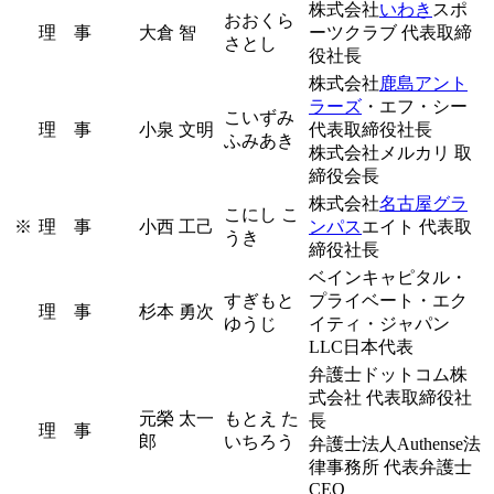
株式会社
いわき
スポ
おおくら
理 事
大倉 智
ーツクラブ 代表取締
さとし
役社長
株式会社
鹿島アント
ラーズ
・エフ・シー
こいずみ
理 事
小泉 文明
代表取締役社長
ふみあき
株式会社メルカリ 取
締役会長
株式会社
名古屋グラ
こにし こ
※
理 事
小西 工己
ンパス
エイト 代表取
うき
締役社長
ベインキャピタル・
すぎもと
プライベート・エク
理 事
杉本 勇次
ゆうじ
イティ・ジャパン
LLC日本代表
弁護士ドットコム株
式会社 代表取締役社
元榮 太一
もとえ た
長
理 事
郎
いちろう
弁護士法人Authense法
律事務所 代表弁護士
CEO