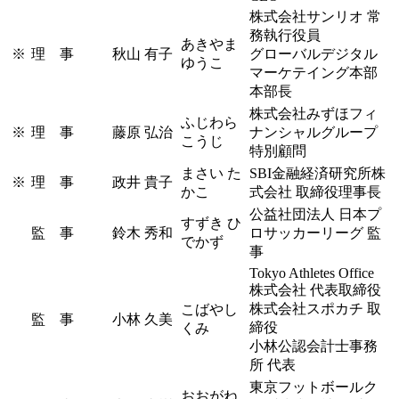
株式会社サンリオ 常
務執行役員
あきやま
※
理 事
秋山 有子
グローバルデジタル
ゆうこ
マーケテイング本部
本部長
株式会社みずほフィ
ふじわら
※
理 事
藤原 弘治
ナンシャルグループ
こうじ
特別顧問
まさい た
SBI金融経済研究所株
※
理 事
政井 貴子
かこ
式会社 取締役理事長
公益社団法人 日本プ
すずき ひ
監 事
鈴木 秀和
ロサッカーリーグ 監
でかず
事
Tokyo Athletes Office
株式会社 代表取締役
株式会社スポカチ 取
こばやし
監 事
小林 久美
締役
くみ
小林公認会計士事務
所 代表
東京フットボールク
おおがね