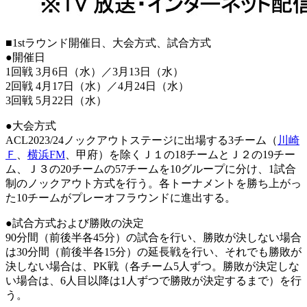
■1stラウンド開催日、大会方式、試合方式
●開催日
1回戦 3月6日（水）／3月13日（水）
2回戦 4月17日（水）／4月24日（水）
3回戦 5月22日（水）
●大会方式
ACL2023/24ノックアウトステージに出場する3チーム（
川崎
Ｆ
、
横浜FM
、甲府）を除くＪ１の18チームとＪ２の19チー
ム、Ｊ３の20チームの57チームを10グループに分け、1試合
制のノックアウト方式を行う。各トーナメントを勝ち上がっ
た10チームがプレーオフラウンドに進出する。
●試合方式および勝敗の決定
90分間（前後半各45分）の試合を行い、勝敗が決しない場合
は30分間（前後半各15分）の延長戦を行い、それでも勝敗が
決しない場合は、PK戦（各チーム5人ずつ。勝敗が決定しな
い場合は、6人目以降は1人ずつで勝敗が決定するまで）を行
う。