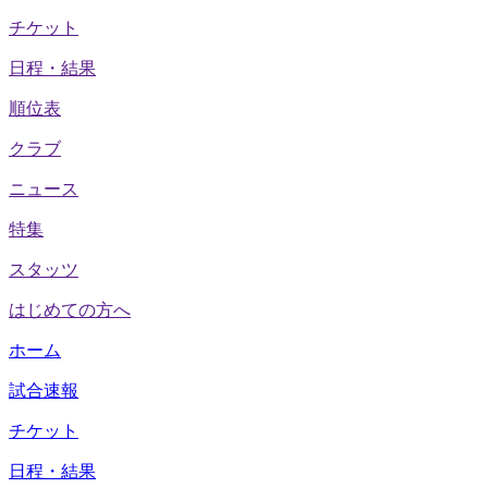
チケット
日程・結果
順位表
クラブ
ニュース
特集
スタッツ
はじめての方へ
ホーム
試合速報
チケット
日程・結果