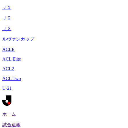
Ｊ１
Ｊ２
Ｊ３
ルヴァンカップ
ACLE
ACL Elite
ACL2
ACL Two
U-21
ホーム
試合速報