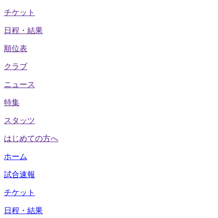
チケット
日程・結果
順位表
クラブ
ニュース
特集
スタッツ
はじめての方へ
ホーム
試合速報
チケット
日程・結果