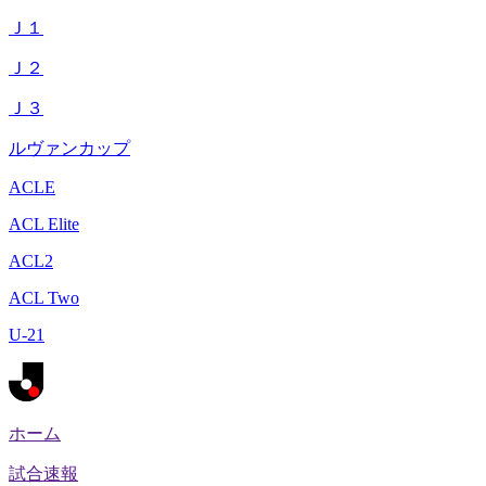
Ｊ１
Ｊ２
Ｊ３
ルヴァンカップ
ACLE
ACL Elite
ACL2
ACL Two
U-21
ホーム
試合速報