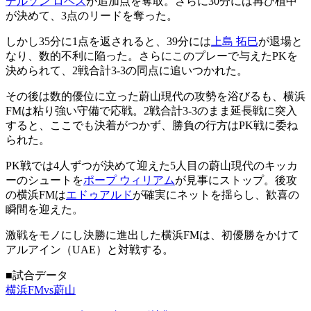
デルソン ロペス
が追加点を奪取。さらに30分には再び植中
が決めて、3点のリードを奪った。
しかし35分に1点を返されると、39分には
上島 拓巳
が退場と
なり、数的不利に陥った。さらにこのプレーで与えたPKを
決められて、2戦合計3-3の同点に追いつかれた。
その後は数的優位に立った蔚山現代の攻勢を浴びるも、横浜
FMは粘り強い守備で応戦。2戦合計3-3のまま延長戦に突入
すると、ここでも決着がつかず、勝負の行方はPK戦に委ね
られた。
PK戦では4人ずつが決めて迎えた5人目の蔚山現代のキッカ
ーのシュートを
ポープ ウィリアム
が見事にストップ。後攻
の横浜FMは
エドゥアルド
が確実にネットを揺らし、歓喜の
瞬間を迎えた。
激戦をモノにし決勝に進出した横浜FMは、初優勝をかけて
アルアイン（UAE）と対戦する。
■試合データ
横浜FMvs蔚山