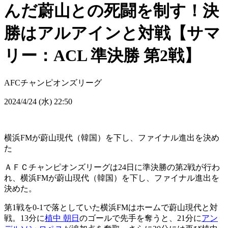
んだ蔚山との死闘を制す！決
勝はアルアインと対戦【サマ
リー：ACL 準決勝 第2戦】
AFCチャンピオンズリーグ
2024/4/24 (水) 22:50
横浜FMが蔚山現代（韓国）を下し、ファイナル進出を決め
た
ＡＦＣチャンピオンズリーグは24日に準決勝の第2戦が行わ
れ、横浜FMが蔚山現代（韓国）を下し、ファイナル進出を
決めた。
第1戦を0-1で落としていた横浜FMはホームで蔚山現代と対
戦。13分に
植中 朝日
のゴールで先手を奪うと、21分に
アン