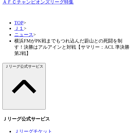
ＡＦＣチャンピオンズリーグ特集
TOP
>
Ｊ１
>
ニュース
>
横浜FMがPK戦までもつれ込んだ蔚山との死闘を制
す！決勝はアルアインと対戦【サマリー：ACL 準決勝
第2戦】
Ｊリーグ公式サービス
Ｊリーグ公式サービス
Ｊリーグチケット