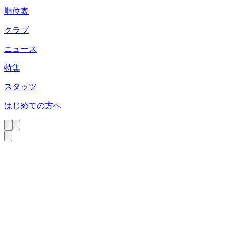
順位表
クラブ
ニュース
特集
スタッツ
はじめての方へ