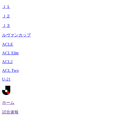
Ｊ１
Ｊ２
Ｊ３
ルヴァンカップ
ACLE
ACL Elite
ACL2
ACL Two
U-21
ホーム
試合速報