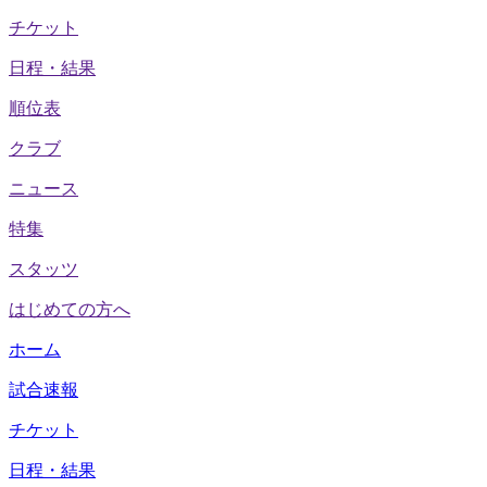
チケット
日程・結果
順位表
クラブ
ニュース
特集
スタッツ
はじめての方へ
ホーム
試合速報
チケット
日程・結果