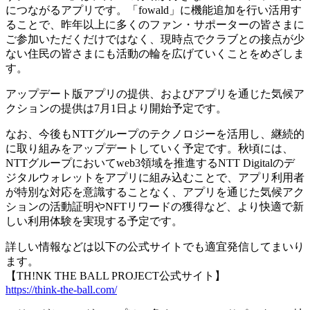
につながるアプリです。「fowald」に機能追加を行い活用す
ることで、昨年以上に多くのファン・サポーターの皆さまに
ご参加いただくだけではなく、現時点でクラブとの接点が少
ない住民の皆さまにも活動の輪を広げていくことをめざしま
す。
アップデート版アプリの提供、およびアプリを通じた気候ア
クションの提供は7月1日より開始予定です。
なお、今後もNTTグループのテクノロジーを活用し、継続的
に取り組みをアップデートしていく予定です。秋頃には、
NTTグループにおいてweb3領域を推進するNTT Digitalのデ
ジタルウォレットをアプリに組み込むことで、アプリ利用者
が特別な対応を意識することなく、アプリを通じた気候アク
ションの活動証明やNFTリワードの獲得など、より快適で新
しい利用体験を実現する予定です。
詳しい情報などは以下の公式サイトでも適宜発信してまいり
ます。
【TH!NK THE BALL PROJECT公式サイト】
https://think-the-ball.com/