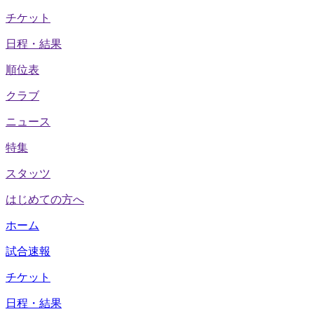
チケット
日程・結果
順位表
クラブ
ニュース
特集
スタッツ
はじめての方へ
ホーム
試合速報
チケット
日程・結果