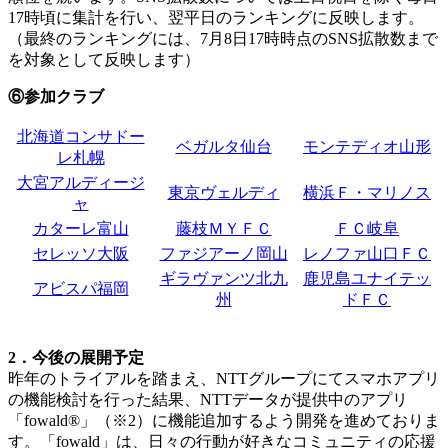
17時頃に集計を行い、翌平日のランキングに反映します。
（最終のランキングには、7月8日17時時点のSNS拡散数まで
を対象として反映します）
⑥参加クラブ
北海道コンサドー
ベガルタ仙台
モンテディオ山形
レ札幌
大宮アルディージ
東京ヴェルディ
横浜Ｆ・マリノス
ャ
カターレ富山
藤枝ＭＹＦＣ
ＦＣ岐阜
セレッソ大阪
ファジアーノ岡山
レノファ山口ＦＣ
ギラヴァンツ北九
鹿児島ユナイテッ
アビスパ福岡
州
ドＦＣ
2．今後の展開予定
昨年のトライアルを踏まえ、NTTグループにてスマホアプリ
の機能検討を行った結果、NTTデータが提供中のアプリ
「fowald®」（※2）に機能追加するよう開発を進めておりま
す。「fowald」は、日々の行動が好きなコミュニティの応援