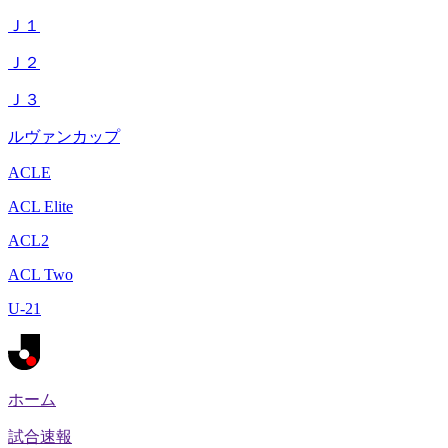
Ｊ１
Ｊ２
Ｊ３
ルヴァンカップ
ACLE
ACL Elite
ACL2
ACL Two
U-21
ホーム
試合速報