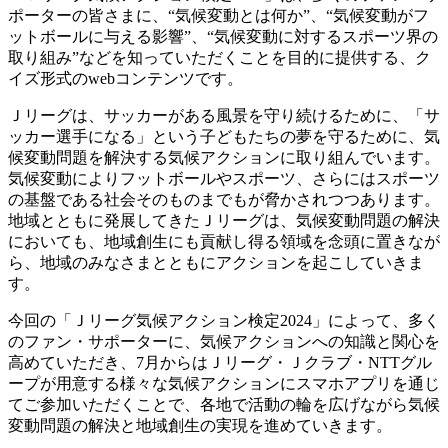
ポーターの皆さまに、“気候変動とは何か”、“気候変動がフ
ットボールに与える影響”、“気候変動に対するスポーツ界の
取り組み”などを知っていただくことを目的に提供する、ク
イズ形式のwebコンテンツです。
Ｊリーグは、サッカーがある風景を守り続けるために、「サ
ッカー選手になる」という子どもたちの夢を守るために、気
候変動問題を解決する気候アクションに取り組んでいます。
気候変動によりフットボールやスポーツ、さらにはスポーツ
の基盤である社会そのものまでもが脅かされつつあります。
地域とともに発展してきたＪリーグは、気候変動問題の解決
においても、地域創生にも貢献し得る領域を念頭に置きなが
ら、地域のみなさまとともにアクションを起こしていきま
す。
今回の「Ｊリーグ気候アクション検定2024」によって、多く
のファン・サポーターに、気候アクションへの知識と関心を
高めていただき、7月からはＪリーグ・Ｊクラブ・NTTグル
ープが用意する様々な気候アクションにスマホアプリを通じ
てご参加いただくことで、各地で活動の輪を広げながら気候
変動問題の解決と地域創生の実現を進めていきます。