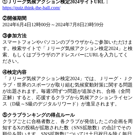
①Ｊリーグ気候アクション検定2024サイトURL：
https://quiz.think-the-ball.com/
②開催期間
2024年6月4日12時00分～2024年7月8日23時59分
③参加方法
スマートフォンやパソコンのブラウザからご参加いただけま
す。検索サイトで「Ｊリーグ気候アクション検定2024」と検
索、もしくはブラウザのアドレスバーにURLを入力してく
ださい。
④検定内容
「Ｊリーグ気候アクション検定2024」では、Ｊリーグ・Ｊク
ラブ・世界のスポーツが取り組む気候変動対策に関する問題
が出題されます。毎週5問ずつ問題が追加され、合格（全問
正解）すると、応援するクラブから気候アクションライセン
ス（D級～S級のデジタルリワード）が進呈されます。
⑤クラブランキングの得点ルール
クラブごとに合格者数と、各クラブが発信したこの企画を周
知するXの投稿が拡散された数（SNS拡散数）の合計でその
順位を競います。SNS拡散数については土日祝日を除く毎日