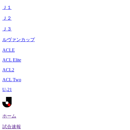
Ｊ１
Ｊ２
Ｊ３
ルヴァンカップ
ACLE
ACL Elite
ACL2
ACL Two
U-21
ホーム
試合速報