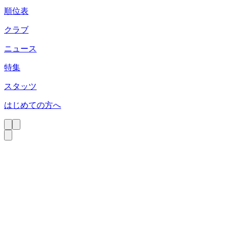
順位表
クラブ
ニュース
特集
スタッツ
はじめての方へ