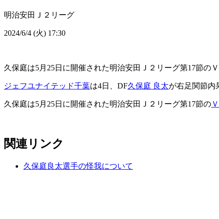
明治安田Ｊ２リーグ
2024/6/4 (火) 17:30
久保庭は5月25日に開催された明治安田Ｊ２リーグ第17節の
ジェフユナイテッド千葉
は4日、DF
久保庭 良太
が右足関節内
久保庭は5月25日に開催された明治安田Ｊ２リーグ第17節の
Ｖ
関連リンク
久保庭良太選手の怪我について