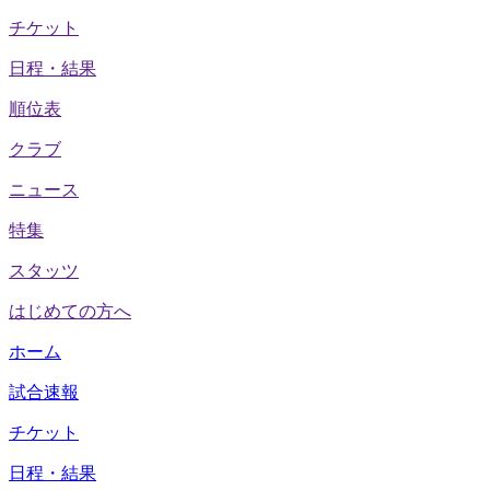
チケット
日程・結果
順位表
クラブ
ニュース
特集
スタッツ
はじめての方へ
ホーム
試合速報
チケット
日程・結果