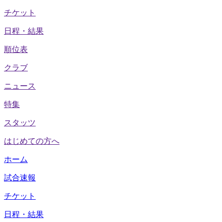
チケット
日程・結果
順位表
クラブ
ニュース
特集
スタッツ
はじめての方へ
ホーム
試合速報
チケット
日程・結果