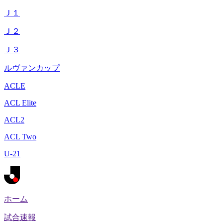
Ｊ１
Ｊ２
Ｊ３
ルヴァンカップ
ACLE
ACL Elite
ACL2
ACL Two
U-21
ホーム
試合速報