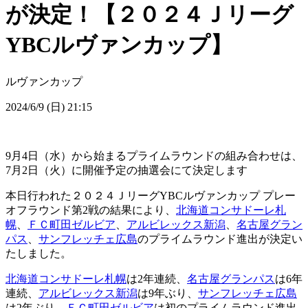
が決定！【２０２４Ｊリーグ
YBCルヴァンカップ】
ルヴァンカップ
2024/6/9 (日) 21:15
9月4日（水）から始まるプライムラウンドの組み合わせは、
7月2日（火）に開催予定の抽選会にて決定します
本日行われた２０２４ＪリーグYBCルヴァンカップ プレー
オフラウンド第2戦の結果により、
北海道コンサドーレ札
幌
、
ＦＣ町田ゼルビア
、
アルビレックス新潟
、
名古屋グラン
パス
、
サンフレッチェ広島
のプライムラウンド進出が決定い
たしました。
北海道コンサドーレ札幌
は2年連続、
名古屋グランパス
は6年
連続、
アルビレックス新潟
は9年ぶり、
サンフレッチェ広島
は2年ぶり、
ＦＣ町田ゼルビア
は初のプライムラウンド進出