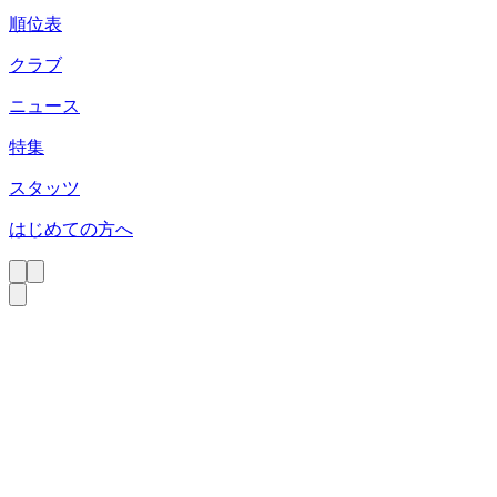
順位表
クラブ
ニュース
特集
スタッツ
はじめての方へ