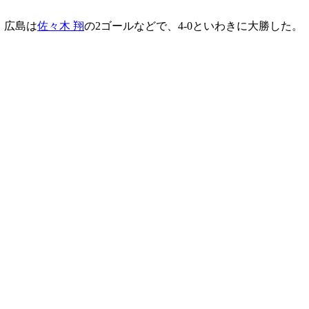
。広島は
佐々木 翔
の2ゴールなどで、4-0といわきに大勝した。