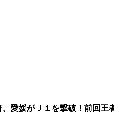
府、愛媛がＪ１を撃破！前回王