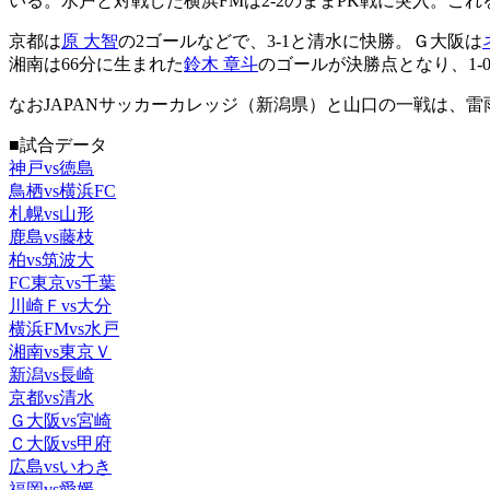
いる。水戸と対戦した横浜FMは2-2のままPK戦に突入。これ
京都は
原 大智
の2ゴールなどで、3-1と清水に快勝。Ｇ大阪は
湘南は66分に生まれた
鈴木 章斗
のゴールが決勝点となり、1
なおJAPANサッカーカレッジ（新潟県）と山口の一戦は、
■試合データ
神戸vs徳島
鳥栖vs横浜FC
札幌vs山形
鹿島vs藤枝
柏vs筑波大
FC東京vs千葉
川崎Ｆvs大分
横浜FMvs水戸
湘南vs東京Ｖ
新潟vs長崎
京都vs清水
Ｇ大阪vs宮崎
Ｃ大阪vs甲府
広島vsいわき
福岡vs愛媛