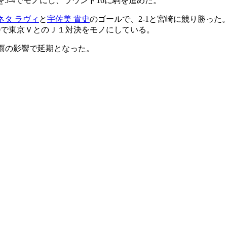
を5-4でモノにし、ラウンド16に駒を進めた。
ネタ ラヴィ
と
宇佐美 貴史
のゴールで、2-1と宮崎に競り勝った
-0で東京ＶとのＪ１対決をモノにしている。
雷雨の影響で延期となった。