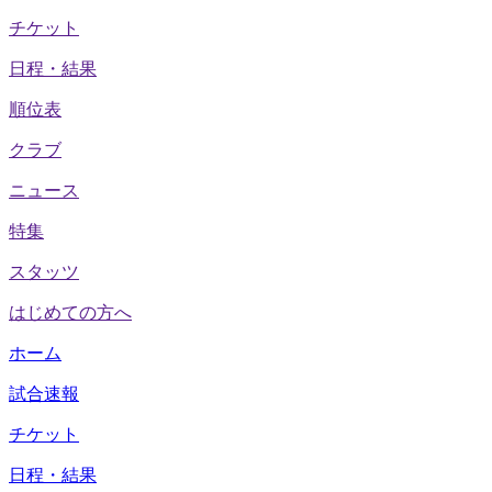
チケット
日程・結果
順位表
クラブ
ニュース
特集
スタッツ
はじめての方へ
ホーム
試合速報
チケット
日程・結果