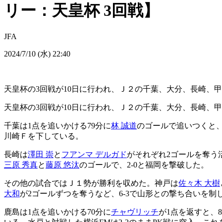
リー：天皇杯 3回戦】
JFA
2024/7/10 (水) 22:40
天皇杯の3回戦が10日に行われ、Ｊ２の千葉、大分、長崎、
天皇杯の3回戦が10日に行われ、Ｊ２の千葉、大分、長崎、
千葉は1点を追いかける79分に
林 誠道
のゴールで追いつくと、
川崎Ｆを下している。
長崎は
澤田 崇
と
フアンマ デルガド
がそれぞれ2ゴールを奪う活
三原 秀真
と
藤原 悠汰
のゴールで、2-0と福岡を撃破した。
その他の試合ではＪ１勢が勝利を収めた。神戸は
佐々木 大樹
大和
が2ゴールずつを奪うなど、6-3で山形との撃ち合いを制
鹿島は1点を追いかける70分に
チャヴリッチ
が1点を返すと、8