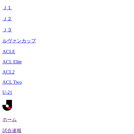
Ｊ１
Ｊ２
Ｊ３
ルヴァンカップ
ACLE
ACL Elite
ACL2
ACL Two
U-21
ホーム
試合速報