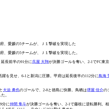
甲府、愛媛の5チームが、Ｊ１撃破を実現した
甲府、愛媛の5チームが、Ｊ１撃破を実現した。
延長前半の91分に
呉屋 大翔
が決勝ゴールを奪い、2-1でFC東
躍を見せ、6-1と新潟に圧勝。甲府は延長後半の112分に
鳥海 
と
大迫 勇也
のゴールで、2-0と徳島に快勝。鳥栖は
堺屋 佳介
の
した。
9分に
仲間 隼斗
が決勝ゴールを奪い、2-1で藤枝に逆転勝利。