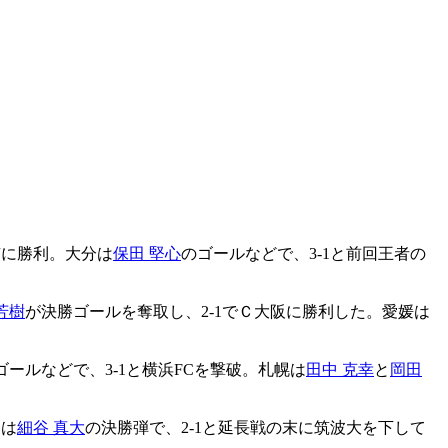
京に勝利。大分は
保田 堅心
のゴールなどで、3-1と前回王者の
芳樹
が決勝ゴールを奪取し、2-1でＣ大阪に勝利した。愛媛は
ゴールなどで、3-1と横浜FCを撃破。札幌は
田中 克幸
と
岡田
柏は
細谷 真大
の決勝弾で、2-1と延長戦の末に筑波大を下して