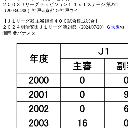
２００３Ｊリーグ ディビジョン１ １ｓｔステージ 第2節
（2003/04/06）神戸vs京都 ＠神戸ウイ
【Ｊ１リーグ戦 主審担当４００試合達成試合】
２０２４明治安田Ｊ１リーグ 第24節（2024/07/20）
Ｇ大阪
vs
湘南 ＠パナスタ