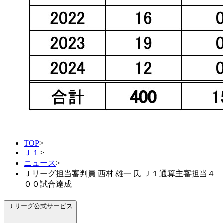
TOP
>
Ｊ１
>
ニュース
>
Ｊリーグ担当審判員 西村 雄一 氏 Ｊ１通算主審担当４
００試合達成
Ｊリーグ公式サービス