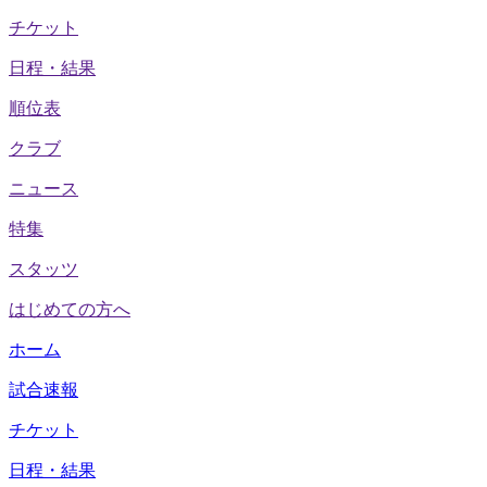
チケット
日程・結果
順位表
クラブ
ニュース
特集
スタッツ
はじめての方へ
ホーム
試合速報
チケット
日程・結果