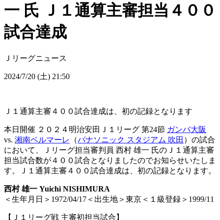
一 氏 Ｊ１通算主審担当４００
試合達成
Ｊリーグニュース
2024/7/20 (土) 21:50
Ｊ１通算主審４００試合達成は、初の記録となります
本日開催 ２０２４明治安田Ｊ１リーグ 第24節
ガンバ大阪
vs.
湘南ベルマーレ
（
パナソニック スタジアム 吹田
）の試合
において、Ｊリーグ担当審判員 西村 雄一 氏のＪ１通算主審
担当試合数が４００試合となりましたのでお知らせいたしま
す。Ｊ１通算主審４００試合達成は、初の記録となります。
西村 雄一 Yuichi NISHIMURA
＜生年月日＞1972/04/17＜出生地＞東京＜１級登録＞1999/11
【Ｊ１リーグ戦 主審初担当試合】