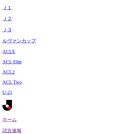
Ｊ１
Ｊ２
Ｊ３
ルヴァンカップ
ACLE
ACL Elite
ACL2
ACL Two
U-21
ホーム
試合速報