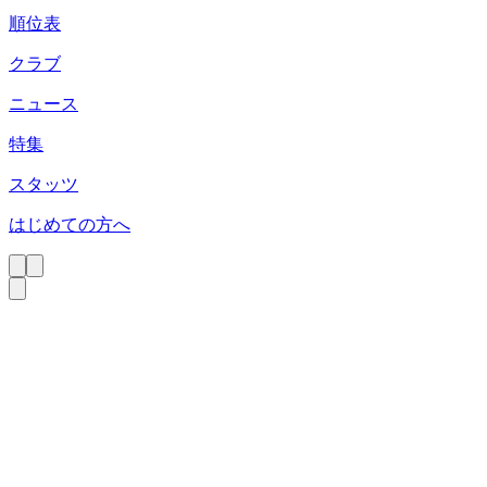
順位表
クラブ
ニュース
特集
スタッツ
はじめての方へ