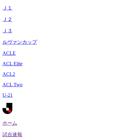
Ｊ１
Ｊ２
Ｊ３
ルヴァンカップ
ACLE
ACL Elite
ACL2
ACL Two
U-21
ホーム
試合速報