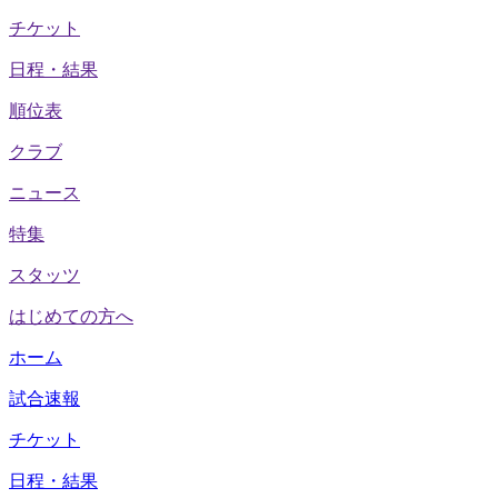
チケット
日程・結果
順位表
クラブ
ニュース
特集
スタッツ
はじめての方へ
ホーム
試合速報
チケット
日程・結果