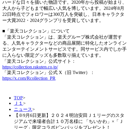
ハードな日々を描いた物語です。2020年から投稿が始まり、
大人から子どもまで幅広い人気を博しています。2024年8月
22日時点でフォロワーは300万人を突破し、日本キャラクタ
ー大賞2022・2024グランプリを受賞しています。
■「楽天コレクション」について
「楽天コレクション」は、楽天グループ株式会社が運営す
る、人気キャラクターなどの商品展開に特化したオンライン
エンターテインメントサービスです。同サービス内でしか手
に入らない限定グッズも多数取り揃えています。
「楽天コレクション」公式サイト：
https://collection.rakuten.co.jp/
「楽天コレクション」公式 X（旧 Twitter）：
https://x.com/Rcollection_PR
TOP
>
Ｊ１
>
ニュース
>
【※9月6日更新】２０２４明治安田Ｊ１リーグのスタ
ジアムで来場者合計１０万名様に 「ちいかわ」×「Ｊ
リーグ」限定コラボピンバッジをプレゼント！