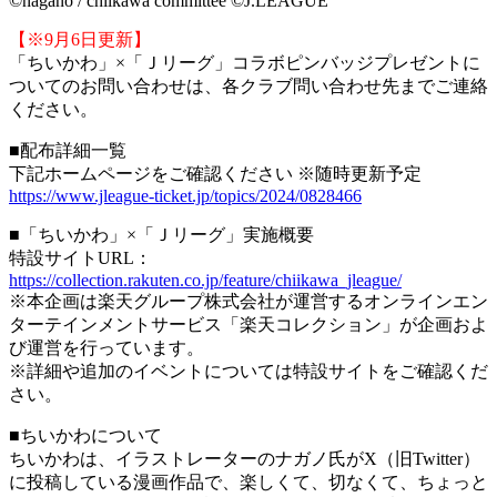
©nagano / chiikawa committee ©J.LEAGUE
【※9月6日更新】
「ちいかわ」×「Ｊリーグ」コラボピンバッジプレゼントに
ついてのお問い合わせは、各クラブ問い合わせ先までご連絡
ください。
■配布詳細一覧
下記ホームページをご確認ください ※随時更新予定
https://www.jleague-ticket.jp/topics/2024/0828466
■「ちいかわ」×「Ｊリーグ」実施概要
特設サイトURL：
https://collection.rakuten.co.jp/feature/chiikawa_jleague/
※本企画は楽天グループ株式会社が運営するオンラインエン
ターテインメントサービス「楽天コレクション」が企画およ
び運営を行っています。
※詳細や追加のイベントについては特設サイトをご確認くだ
さい。
■ちいかわについて
ちいかわは、イラストレーターのナガノ氏がX（旧Twitter）
に投稿している漫画作品で、楽しくて、切なくて、ちょっと