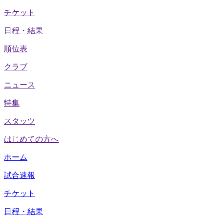
チケット
日程・結果
順位表
クラブ
ニュース
特集
スタッツ
はじめての方へ
ホーム
試合速報
チケット
日程・結果