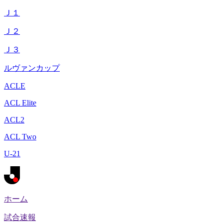
Ｊ１
Ｊ２
Ｊ３
ルヴァンカップ
ACLE
ACL Elite
ACL2
ACL Two
U-21
ホーム
試合速報