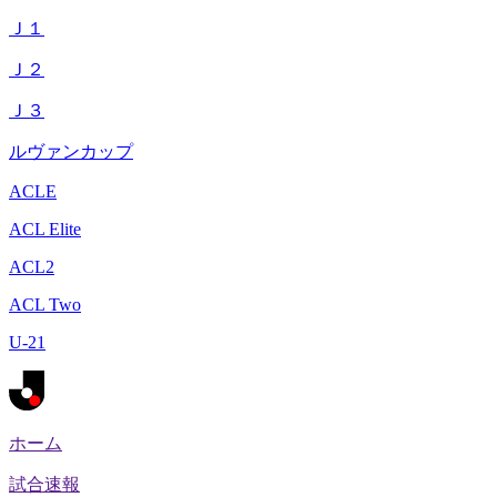
Ｊ１
Ｊ２
Ｊ３
ルヴァンカップ
ACLE
ACL Elite
ACL2
ACL Two
U-21
ホーム
試合速報