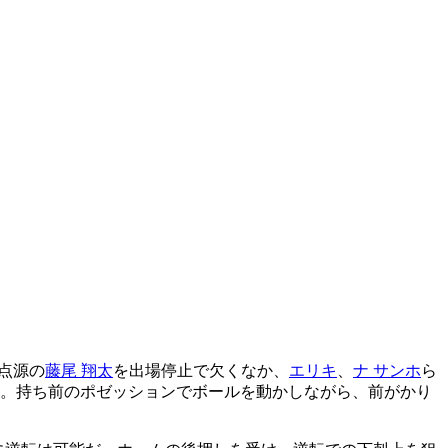
点源の
藤尾 翔太
を出場停止で欠くなか、
エリキ
、
ナ サンホ
ら
る。持ち前のポゼッションでボールを動かしながら、前がかり