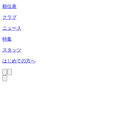
順位表
クラブ
ニュース
特集
スタッツ
はじめての方へ