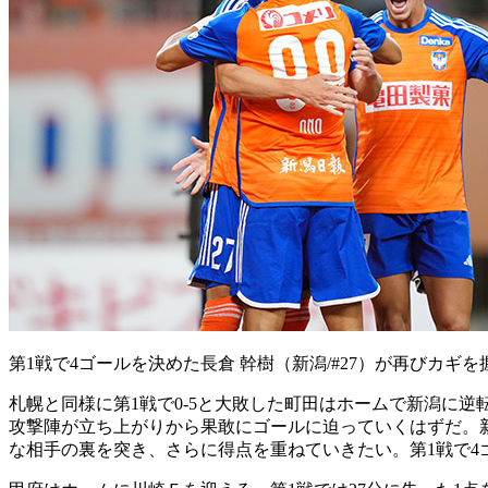
第1戦で4ゴールを決めた長倉 幹樹（新潟/#27）が再びカギ
札幌と同様に第1戦で0-5と大敗した町田はホームで新潟に
攻撃陣が立ち上がりから果敢にゴールに迫っていくはずだ。
な相手の裏を突き、さらに得点を重ねていきたい。第1戦で4