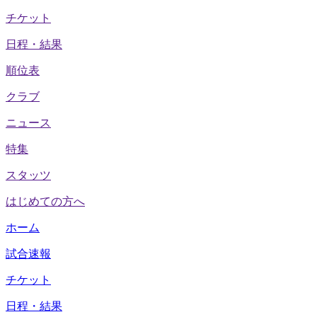
チケット
日程・結果
順位表
クラブ
ニュース
特集
スタッツ
はじめての方へ
ホーム
試合速報
チケット
日程・結果