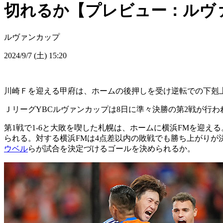
切れるか【プレビュー：ルヴァ
ルヴァンカップ
2024/9/7 (土) 15:20
川崎Ｆを迎える甲府は、ホームの後押しを受け逆転での下剋
ＪリーグYBCルヴァンカップは8日に準々決勝の第2戦が行わ
第1戦で1-6と大敗を喫した札幌は、ホームに横浜FMを迎
られる。対する横浜FMは4点差以内の敗戦でも勝ち上がりが
ウベル
らが試合を決定づけるゴールを決められるか。