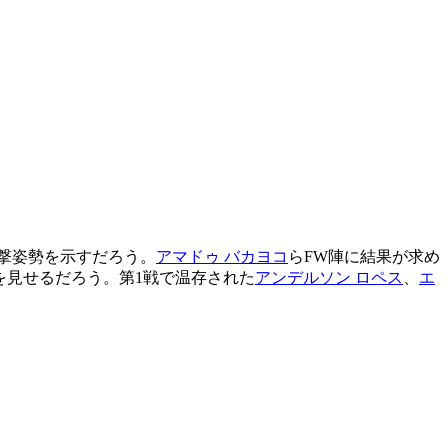
攻撃姿勢を示すだろう。
アマドゥ バカヨコ
らFW陣に結果が求め
を見せるだろう。第1戦で温存された
アンデルソン ロペス
、
エ