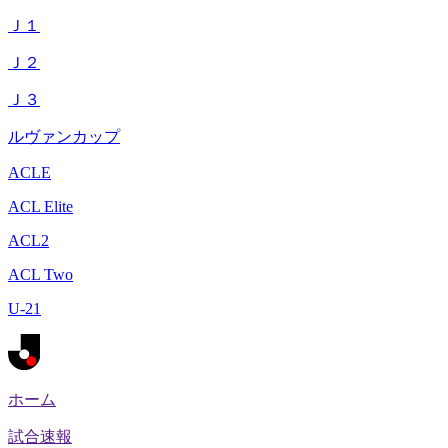
Ｊ１
Ｊ２
Ｊ３
ルヴァンカップ
ACLE
ACL Elite
ACL2
ACL Two
U-21
ホーム
試合速報