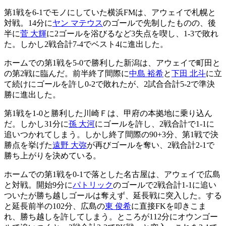
第1戦を6-1でモノにしていた横浜FMは、アウェイで札幌と
対戦。14分に
ヤン マテウス
のゴールで先制したものの、後
半に
菅 大輝
に2ゴールを浴びるなど3失点を喫し、1-3で敗れ
た。しかし2戦合計7-4でベスト4に進出した。
ホームでの第1戦を5-0で勝利した新潟は、アウェイで町田と
の第2戦に臨んだ。前半終了間際に
中島 裕希
と
下田 北斗
に立
て続けにゴールを許し0-2で敗れたが、2試合合計5-2で準決
勝に進出した。
第1戦を1-0と勝利した川崎Ｆは、甲府の本拠地に乗り込ん
だ。しかし31分に
孫 大河
にゴールを許し、2戦合計で1-1に
追いつかれてしまう。しかし終了間際の90+3分、第1戦で決
勝点を挙げた
遠野 大弥
が再びゴールを奪い、2戦合計2-1で
勝ち上がりを決めている。
ホームでの第1戦を0-1で落とした名古屋は、アウェイで広島
と対戦。開始9分に
パトリック
のゴールで2戦合計1-1に追い
ついたが勝ち越しゴールは奪えず、延長戦に突入した。する
と延長前半の102分、広島の
東 俊希
に直接FKを叩きこま
れ、勝ち越しを許してしまう。ところが112分にオウンゴー