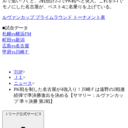
ルで追いつくと、2戦合計2-2でPK戦へと突入。これを3-1で
モノにした名古屋が、ベスト4に名乗りを上げている。
ルヴァンカップ プライムラウンド トーナメント表
■試合データ
札幌vs横浜FM
町田vs新潟
広島vs名古屋
甲府vs川崎Ｆ
TOP
>
Ｊ１
>
ニュース
>
PK戦を制した名古屋が4強入り！川崎Ｆは遠野の2戦連
続弾で準決勝進出を決める【サマリー：ルヴァンカッ
プ 準々決勝 第2戦】
Ｊリーグ公式サービス