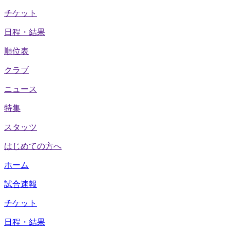
チケット
日程・結果
順位表
クラブ
ニュース
特集
スタッツ
はじめての方へ
ホーム
試合速報
チケット
日程・結果