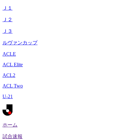
Ｊ１
Ｊ２
Ｊ３
ルヴァンカップ
ACLE
ACL Elite
ACL2
ACL Two
U-21
ホーム
試合速報