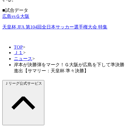
■試合データ
広島vsＧ大阪
天皇杯 JFA 第104回全日本サッカー選手権大会 特集
TOP
>
Ｊ１
>
ニュース
>
岸本が決勝弾をマーク！Ｇ大阪が広島を下して準決勝
進出【サマリー：天皇杯 準々決勝】
Ｊリーグ公式サービス