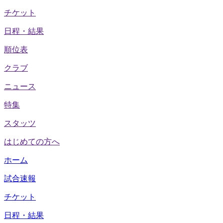
チケット
日程・結果
順位表
クラブ
ニュース
特集
スタッツ
はじめての方へ
ホーム
試合速報
チケット
日程・結果