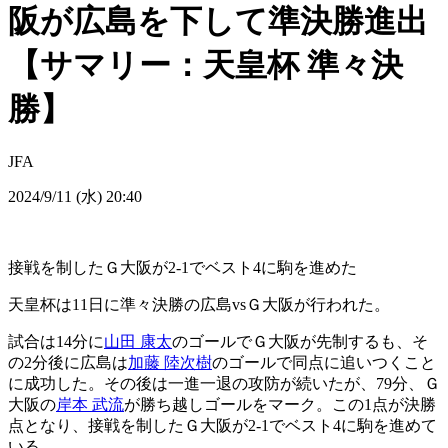
阪が広島を下して準決勝進出
【サマリー：天皇杯 準々決
勝】
JFA
2024/9/11 (水) 20:40
接戦を制したＧ大阪が2-1でベスト4に駒を進めた
天皇杯は11日に準々決勝の広島vsＧ大阪が行われた。
試合は14分に
山田 康太
のゴールでＧ大阪が先制するも、そ
の2分後に広島は
加藤 陸次樹
のゴールで同点に追いつくこと
に成功した。その後は一進一退の攻防が続いたが、79分、Ｇ
大阪の
岸本 武流
が勝ち越しゴールをマーク。この1点が決勝
点となり、接戦を制したＧ大阪が2-1でベスト4に駒を進めて
いる。