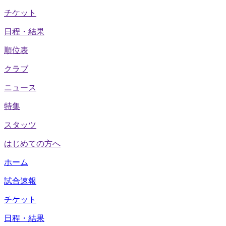
チケット
日程・結果
順位表
クラブ
ニュース
特集
スタッツ
はじめての方へ
ホーム
試合速報
チケット
日程・結果