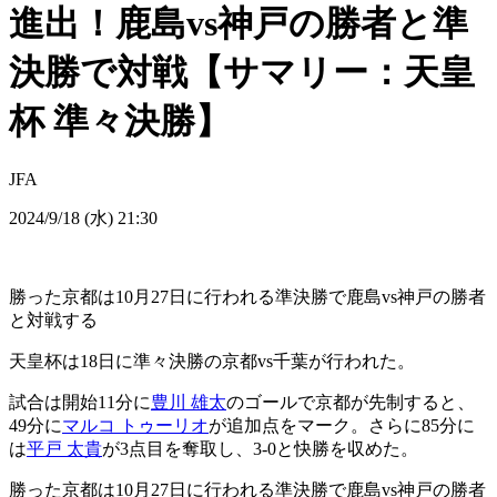
進出！鹿島vs神戸の勝者と準
決勝で対戦【サマリー：天皇
杯 準々決勝】
JFA
2024/9/18 (水) 21:30
勝った京都は10月27日に行われる準決勝で鹿島vs神戸の勝者
と対戦する
天皇杯は18日に準々決勝の京都vs千葉が行われた。
試合は開始11分に
豊川 雄太
のゴールで京都が先制すると、
49分に
マルコ トゥーリオ
が追加点をマーク。さらに85分に
は
平戸 太貴
が3点目を奪取し、3-0と快勝を収めた。
勝った京都は10月27日に行われる準決勝で鹿島vs神戸の勝者