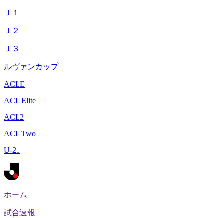
Ｊ１
Ｊ２
Ｊ３
ルヴァンカップ
ACLE
ACL Elite
ACL2
ACL Two
U-21
ホーム
試合速報