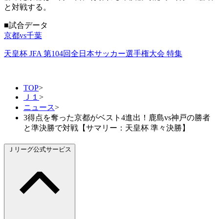
と対戦する。
■試合データ
京都vs千葉
天皇杯 JFA 第104回全日本サッカー選手権大会 特集
TOP
>
Ｊ１
>
ニュース
>
3得点を奪った京都がベスト4進出！鹿島vs神戸の勝者
と準決勝で対戦【サマリー：天皇杯 準々決勝】
Ｊリーグ公式サービス