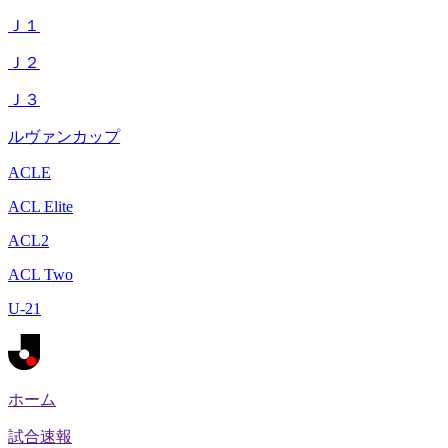
Ｊ１
Ｊ２
Ｊ３
ルヴァンカップ
ACLE
ACL Elite
ACL2
ACL Two
U-21
ホーム
試合速報