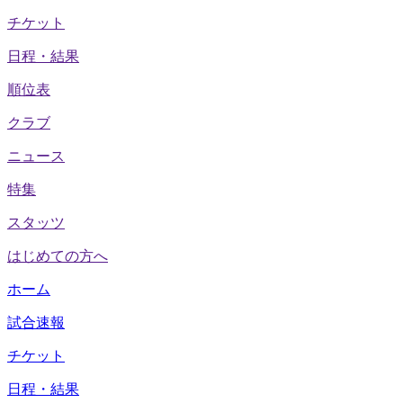
チケット
日程・結果
順位表
クラブ
ニュース
特集
スタッツ
はじめての方へ
ホーム
試合速報
チケット
日程・結果