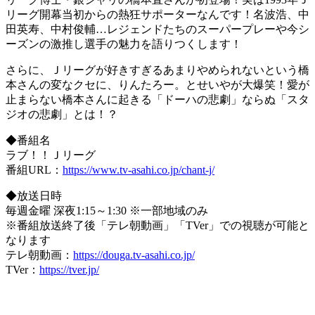
リーグ開幕当初からの熱狂サポーターなんです！名波浩、中
田英寿、中村俊輔…レジェンドたちのスーパープレーや今シ
ーズンの激推し選手の魅力を語りつくします！
さらに、Ｊリーグが好きすぎるあまりやめられないという橋
本さんの変なクセに、りんたろー。とせいやが大爆笑！愛が
止まらない橋本さんに起きる「ドーハの悲劇」ならぬ「スタ
ジオの悲劇」とは！？
◆番組名
ラブ！！Ｊリーグ
番組URL：
https://www.tv-asahi.co.jp/chant-j/
◆放送日時
毎週金曜 深夜1:15～1:30 ※一部地域のみ
※番組放送終了後「テレ朝動画」「TVer」での視聴が可能と
なります
テレ朝動画：
https://douga.tv-asahi.co.jp/
TVer：
https://tver.jp/