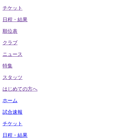
チケット
日程・結果
順位表
クラブ
ニュース
特集
スタッツ
はじめての方へ
ホーム
試合速報
チケット
日程・結果