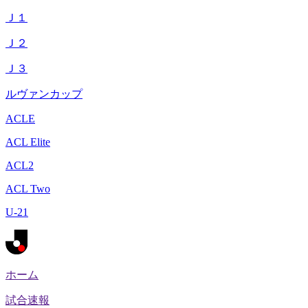
Ｊ１
Ｊ２
Ｊ３
ルヴァンカップ
ACLE
ACL Elite
ACL2
ACL Two
U-21
ホーム
試合速報