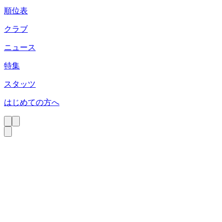
順位表
クラブ
ニュース
特集
スタッツ
はじめての方へ