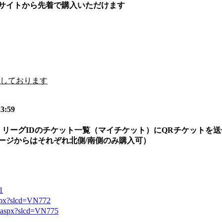
トサイトから先着で購入いただけます
予定しております
:59
ＪリーグIDのチケット一覧（マイチケット）にQRチケットを送
ージからはそれぞれ北側/南側のみ購入可）
1
p.aspx?slcd=VN772
/top.aspx?slcd=VN775