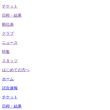
チケット
日程・結果
順位表
クラブ
ニュース
特集
スタッツ
はじめての方へ
ホーム
試合速報
チケット
日程・結果