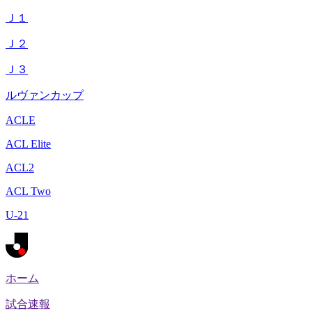
Ｊ１
Ｊ２
Ｊ３
ルヴァンカップ
ACLE
ACL Elite
ACL2
ACL Two
U-21
ホーム
試合速報