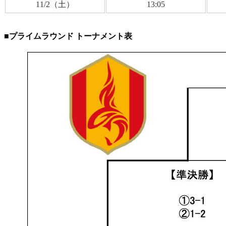
11/2（土）
13:05
■プライムラウンド トーナメント表