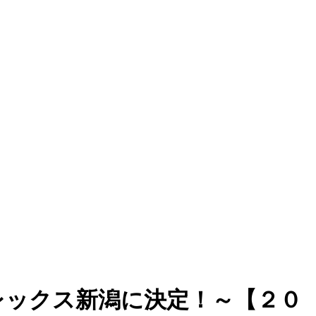
ビレックス新潟に決定！～【２０