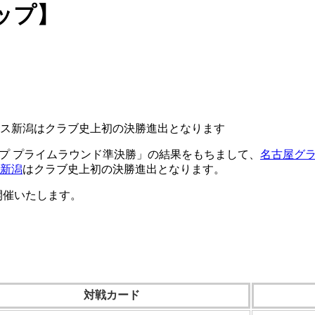
ップ】
ックス新潟はクラブ史上初の決勝進出となります
ップ プライムラウンド準決勝」の結果をもちまして、
名古屋グ
新潟
はクラブ史上初の決勝進出となります。
て開催いたします。
対戦カード