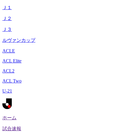
Ｊ１
Ｊ２
Ｊ３
ルヴァンカップ
ACLE
ACL Elite
ACL2
ACL Two
U-21
ホーム
試合速報