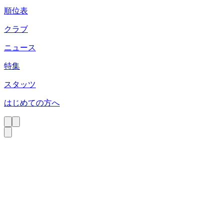
順位表
クラブ
ニュース
特集
スタッツ
はじめての方へ