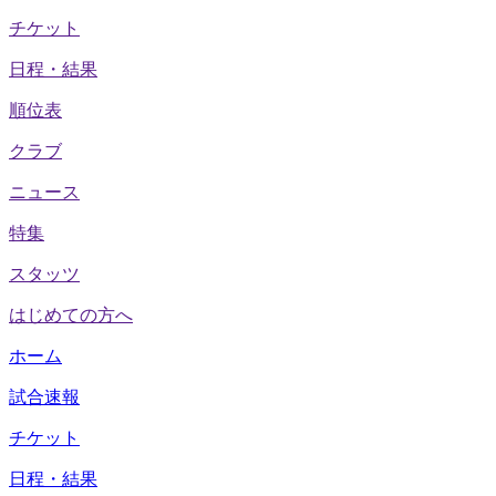
チケット
日程・結果
順位表
クラブ
ニュース
特集
スタッツ
はじめての方へ
ホーム
試合速報
チケット
日程・結果