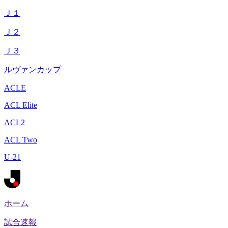
Ｊ１
Ｊ２
Ｊ３
ルヴァンカップ
ACLE
ACL Elite
ACL2
ACL Two
U-21
ホーム
試合速報