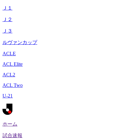
Ｊ１
Ｊ２
Ｊ３
ルヴァンカップ
ACLE
ACL Elite
ACL2
ACL Two
U-21
ホーム
試合速報