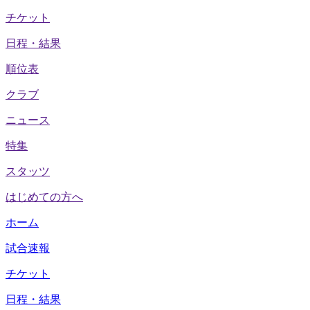
チケット
日程・結果
順位表
クラブ
ニュース
特集
スタッツ
はじめての方へ
ホーム
試合速報
チケット
日程・結果