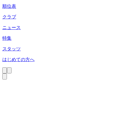
順位表
クラブ
ニュース
特集
スタッツ
はじめての方へ