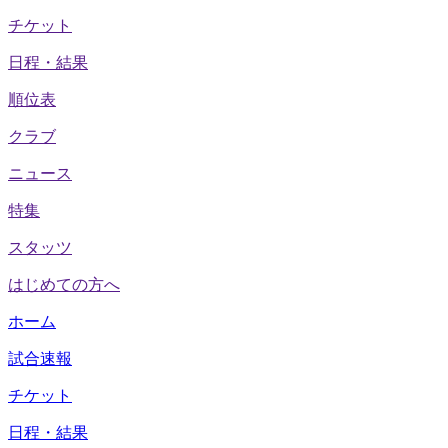
チケット
日程・結果
順位表
クラブ
ニュース
特集
スタッツ
はじめての方へ
ホーム
試合速報
チケット
日程・結果