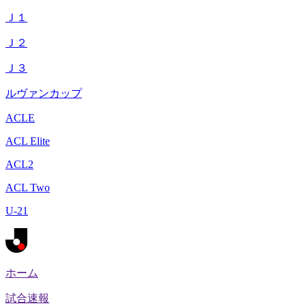
Ｊ１
Ｊ２
Ｊ３
ルヴァンカップ
ACLE
ACL Elite
ACL2
ACL Two
U-21
ホーム
試合速報