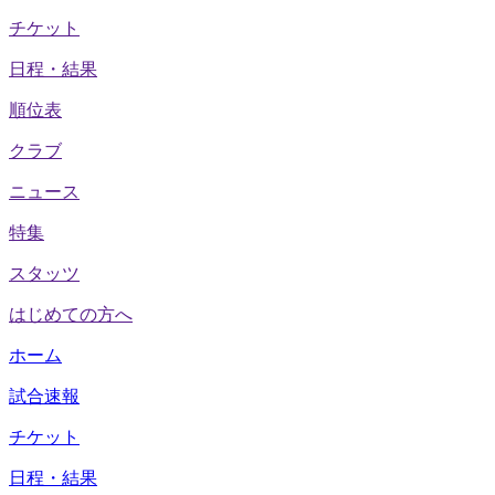
チケット
日程・結果
順位表
クラブ
ニュース
特集
スタッツ
はじめての方へ
ホーム
試合速報
チケット
日程・結果