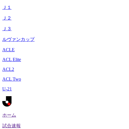
Ｊ１
Ｊ２
Ｊ３
ルヴァンカップ
ACLE
ACL Elite
ACL2
ACL Two
U-21
ホーム
試合速報