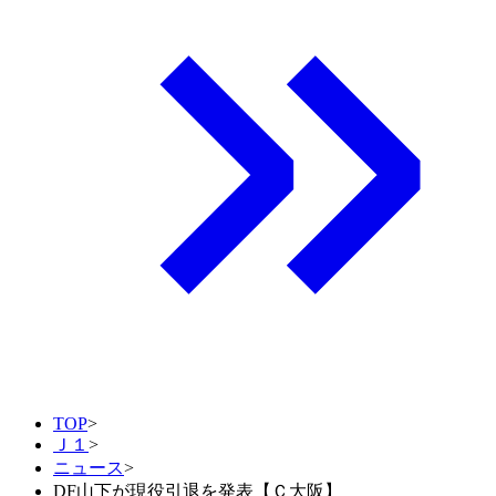
TOP
>
Ｊ１
>
ニュース
>
DF山下が現役引退を発表【Ｃ大阪】