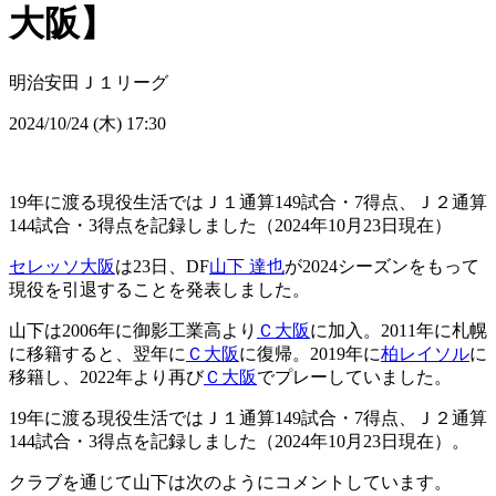
大阪】
明治安田Ｊ１リーグ
2024/10/24 (木) 17:30
19年に渡る現役生活ではＪ１通算149試合・7得点、Ｊ２通算
144試合・3得点を記録しました（2024年10月23日現在）
セレッソ大阪
は23日、DF
山下 達也
が2024シーズンをもって
現役を引退することを発表しました。
山下は2006年に御影工業高より
Ｃ大阪
に加入。2011年に札幌
に移籍すると、翌年に
Ｃ大阪
に復帰。2019年に
柏レイソル
に
移籍し、2022年より再び
Ｃ大阪
でプレーしていました。
19年に渡る現役生活ではＪ１通算149試合・7得点、Ｊ２通算
144試合・3得点を記録しました（2024年10月23日現在）。
クラブを通じて山下は次のようにコメントしています。