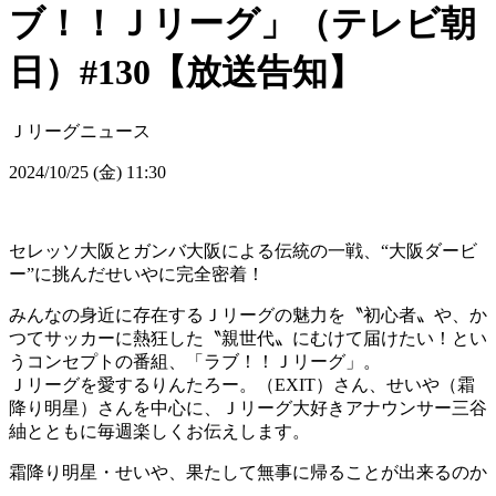
ブ！！Ｊリーグ」（テレビ朝
日）#130【放送告知】
Ｊリーグニュース
2024/10/25 (金) 11:30
セレッソ大阪とガンバ大阪による伝統の一戦、“大阪ダービ
ー”に挑んだせいやに完全密着！
みんなの身近に存在するＪリーグの魅力を〝初心者〟や、か
つてサッカーに熱狂した〝親世代〟にむけて届けたい！とい
うコンセプトの番組、「ラブ！！Ｊリーグ」。
Ｊリーグを愛するりんたろー。（EXIT）さん、せいや（霜
降り明星）さんを中心に、Ｊリーグ大好きアナウンサー三谷
紬とともに毎週楽しくお伝えします。
霜降り明星・せいや、果たして無事に帰ることが出来るのか
―。