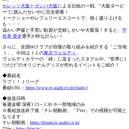
セレッソ大阪
と
ガンバ大阪
による伝統の一戦、“大阪ダービ
ー”に挑んだせいやに完全密着！
トークショーやレフェリーエスコートで、熱く盛り上げる
も・・・
温かい声援と手荒い歓迎が交錯しせいや大緊張！すると、
宇
佐美 貴史
選手が粋な計らい！
さらに、全国60クラブが自慢の取り組みを紹介する「ご当地
Ｊ」、今回はＪ１の
東京ヴェルディ
。
ヴェルディカラーの「緑」に染まったスタグルや、“世界に1
つだけ”のオリジナルグッズが作れるイベントをご紹介！
◆番組名
ラブ！！Ｊリーグ
番組URL：
https://www.tv-asahi.co.jp/chant-j/
◆放送日時
毎週金曜 深夜1:15～1:30 ※一部地域のみ
※番組放送終了後「テレ朝動画」「TVer」での視聴が可能と
なります
テレ朝動画：
https://douga.tv-asahi.co.jp/
TVer：
https://tver.jp/