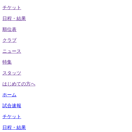
チケット
日程・結果
順位表
クラブ
ニュース
特集
スタッツ
はじめての方へ
ホーム
試合速報
チケット
日程・結果