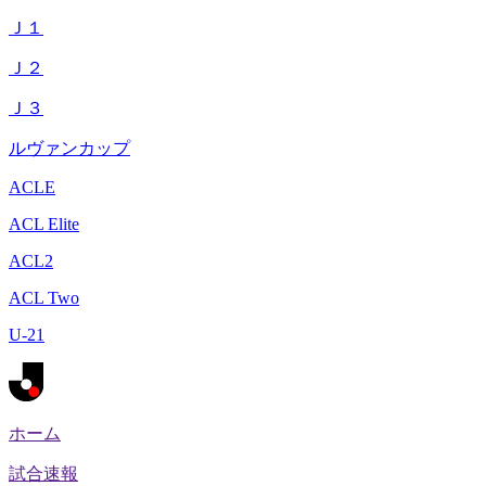
Ｊ１
Ｊ２
Ｊ３
ルヴァンカップ
ACLE
ACL Elite
ACL2
ACL Two
U-21
ホーム
試合速報