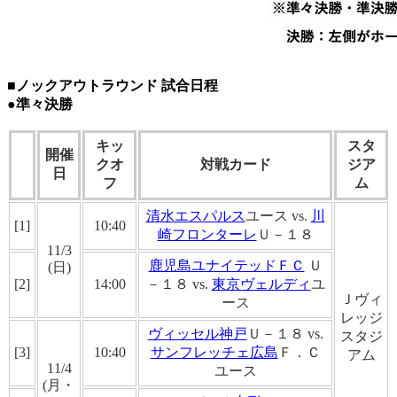
■ノックアウトラウンド 試合日程
●準々決勝
キッ
スタ
開催
クオ
対戦カード
ジア
日
フ
ム
清水エスパルス
ユース vs.
川
[1]
10:40
崎フロンターレ
Ｕ－１８
11/3
鹿児島ユナイテッドＦＣ
Ｕ
(日)
[2]
14:00
－１８ vs.
東京ヴェルディ
ユ
Ｊヴィ
ース
レッジ
ヴィッセル神戸
Ｕ－１８ vs.
スタジ
[3]
10:40
サンフレッチェ広島
Ｆ．Ｃ
アム
11/4
ユース
(月・