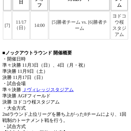
日
フ
ム
ヨドコ
11/17
[5]勝者チーム vs. [6]勝者チ
ウ桜
[7]
14:00
（日）
ーム
スタジ
アム
■ノックアウトラウンド 開催概要
・開催日時
準々決勝 11月3日（日）、4日（月・祝）
準決勝 11月9日（土）
決勝 11月17日（日）
・試合会場
準々決勝
Ｊヴィレッジスタジアム
準決勝 AGFフィールド
決勝 ヨドコウ桜スタジアム
・大会方式
2ndラウンド上位リーグを勝ち上がった8チームにより、1回
戦制のトーナメント戦を行う。
・試合方式