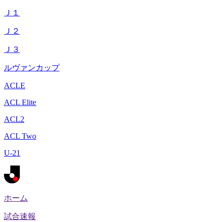
Ｊ１
Ｊ２
Ｊ３
ルヴァンカップ
ACLE
ACL Elite
ACL2
ACL Two
U-21
ホーム
試合速報