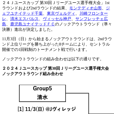
２４Ｊユースカップ 第30回Ｊリーグユース選手権大会」1st
ラウンドおよび2ndラウンドの結果、
モンテディオ山形
、
ジ
ェフユナイテッド千葉
、
東京ヴェルディ
、
川崎フロンター
レ
、
清水エスパルス
、
ヴィッセル神戸
、
サンフレッチェ広
島
、
鹿児島ユナイテッドＦＣ
のノックアウトラウンド（準々
決勝）進出が決定しました。
11月3日（日）から始まるノックアウトラウンドは、2ndラウ
ンド上位リーグを勝ち上がった8チームにより、セントラル
開催での1回戦制のトーナメント戦で行います。
ノックアウトラウンドの組み合わせは以下の通りです。
２０２４Ｊユースカップ 第30回Ｊリーグユース選手権大会
ノックアウトラウンド組み合わせ