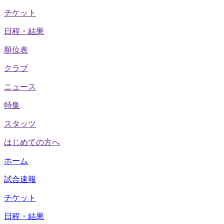
チケット
日程・結果
順位表
クラブ
ニュース
特集
スタッツ
はじめての方へ
ホーム
試合速報
チケット
日程・結果