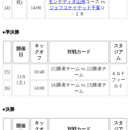
モンテディオ山形
ユース vs.
祝)
[4]
14:00
ジェフユナイテッド千葉
Ｕ
－１８
●準決勝
キッ
スタ
開催
クオ
対戦カード
ジア
日
フ
ム
[1]勝者チーム vs. [2]勝者チ
[5]
10:40
ＡＧＦ
ーム
11/9
フィー
（土）
[4]勝者チーム vs. [3]勝者チ
ルド
[6]
14:00
ーム
●決勝
キッ
スタ
開催
クオ
対戦カード
ジア