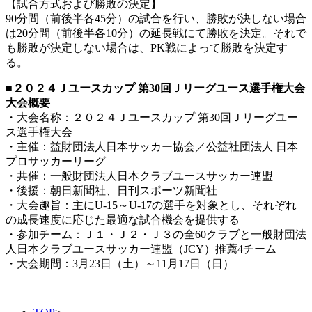
【試合方式および勝敗の決定】
90分間（前後半各45分）の試合を行い、勝敗が決しない場合
は20分間（前後半各10分）の延長戦にて勝敗を決定。それで
も勝敗が決定しない場合は、PK戦によって勝敗を決定す
る。
■２０２４Ｊユースカップ 第30回Ｊリーグユース選手権大会
大会概要
・大会名称：２０２４Ｊユースカップ 第30回Ｊリーグユー
ス選手権大会
・主催：益財団法人日本サッカー協会／公益社団法人 日本
プロサッカーリーグ
・共催：一般財団法人日本クラブユースサッカー連盟
・後援：朝日新聞社、日刊スポーツ新聞社
・大会趣旨：主にU-15～U-17の選手を対象とし、それぞれ
の成長速度に応じた最適な試合機会を提供する
・参加チーム：Ｊ１・Ｊ２・Ｊ３の全60クラブと一般財団法
人日本クラブユースサッカー連盟（JCY）推薦4チーム
・大会期間：3月23日（土）～11月17日（日）