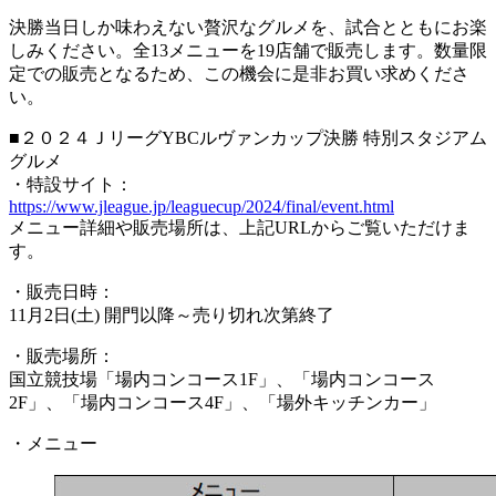
決勝当日しか味わえない贅沢なグルメを、試合とともにお楽
しみください。全13メニューを19店舗で販売します。数量限
定での販売となるため、この機会に是非お買い求めくださ
い。
■２０２４ＪリーグYBCルヴァンカップ決勝 特別スタジアム
グルメ
・特設サイト：
https://www.jleague.jp/leaguecup/2024/final/event.html
メニュー詳細や販売場所は、上記URLからご覧いただけま
す。
・販売日時：
11月2日(土) 開門以降～売り切れ次第終了
・販売場所：
国立競技場「場内コンコース1F」、「場内コンコース
2F」、「場内コンコース4F」、「場外キッチンカー」
・メニュー