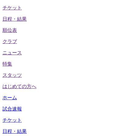
チケット
日程・結果
順位表
クラブ
ニュース
特集
スタッツ
はじめての方へ
ホーム
試合速報
チケット
日程・結果