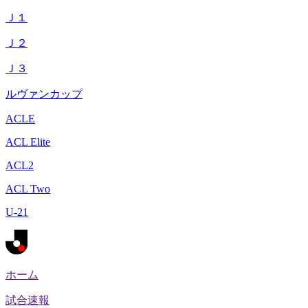
Ｊ１
Ｊ２
Ｊ３
ルヴァンカップ
ACLE
ACL Elite
ACL2
ACL Two
U-21
ホーム
試合速報