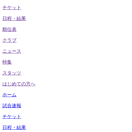
チケット
日程・結果
順位表
クラブ
ニュース
特集
スタッツ
はじめての方へ
ホーム
試合速報
チケット
日程・結果