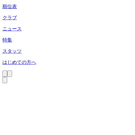
順位表
クラブ
ニュース
特集
スタッツ
はじめての方へ