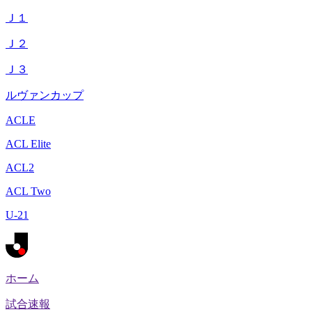
Ｊ１
Ｊ２
Ｊ３
ルヴァンカップ
ACLE
ACL Elite
ACL2
ACL Two
U-21
ホーム
試合速報