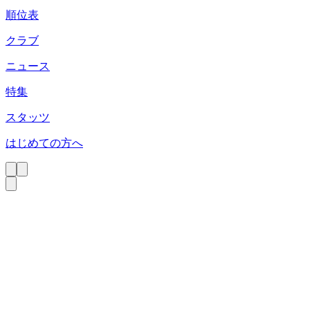
順位表
クラブ
ニュース
特集
スタッツ
はじめての方へ