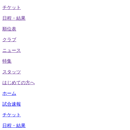
チケット
日程・結果
順位表
クラブ
ニュース
特集
スタッツ
はじめての方へ
ホーム
試合速報
チケット
日程・結果