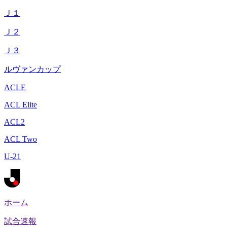
Ｊ１
Ｊ２
Ｊ３
ルヴァンカップ
ACLE
ACL Elite
ACL2
ACL Two
U-21
ホーム
試合速報