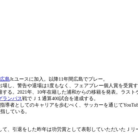
広島
Jr.ユースに加入。以降11年間広島でプレー。
出場し、警告や退場は1度もなく、フェアプレー個人賞を受賞する
籍する。2021年、10年在籍した浦和からの移籍を発表。ラス
グランパス
戦でＪ１通算400試合を達成する。
導者としてのキャリアを歩むべく、サッカーを通じてYouTu
目指している。
して、引退をした昨年は功労賞として表彰していただいたＪリ