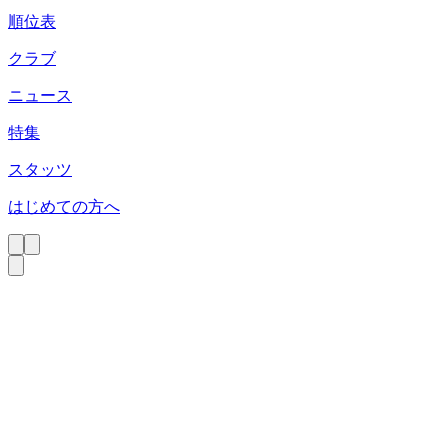
順位表
クラブ
ニュース
特集
スタッツ
はじめての方へ