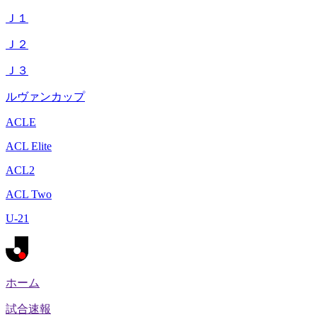
Ｊ１
Ｊ２
Ｊ３
ルヴァンカップ
ACLE
ACL Elite
ACL2
ACL Two
U-21
ホーム
試合速報