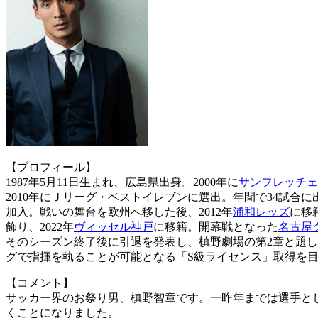
【プロフィール】
1987年5月11日生まれ、広島県出身。2000年に
サンフレッチェ
2010年にＪリーグ・ベストイレブンに選出。年間で34試合に
加入。戦いの舞台を欧州へ移した後、2012年
浦和レッズ
に移
飾り、2022年
ヴィッセル神戸
に移籍。開幕戦となった
名古屋
そのシーズン終了後に引退を発表し、槙野劇場の第2章と題し指
グで指揮を執ることが可能となる「S級ライセンス」取得を
【コメント】
サッカー界のお祭り男、槙野智章です。一昨年までは選手と
くことになりました。