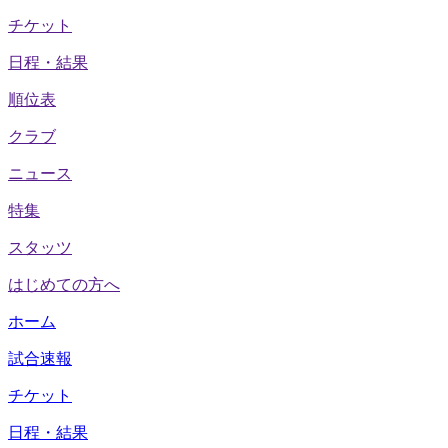
チケット
日程・結果
順位表
クラブ
ニュース
特集
スタッツ
はじめての方へ
ホーム
試合速報
チケット
日程・結果