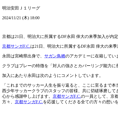
明治安田Ｊ１リーグ
2024/11/21 (木) 18:00
京都は21日、明治大に所属するDF永田 倖大の来季加入が内
京都サンガF.C.
は21日、明治大に所属するDF永田 倖大の来
永田は宮崎県出身で、
サガン鳥栖
のアカデミーに在籍してい
クラブはプレーの特徴を「対人の強さとカバーリング能力に
加入にあたり永田は次のようにコメントしています。
「これまでのサッカー人生を振り返ると、ここに至るまで本
西少年サッカークラブのスタッフの皆様、共に切磋琢磨して
心から感謝申し上げます。
京都サンガF.C.
の一員として、京
方々、
京都サンガF.C.
を応援してくださる全ての方々の想い