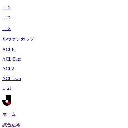
Ｊ１
Ｊ２
Ｊ３
ルヴァンカップ
ACLE
ACL Elite
ACL2
ACL Two
U-21
ホーム
試合速報