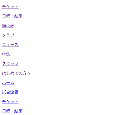
チケット
日程・結果
順位表
クラブ
ニュース
特集
スタッツ
はじめての方へ
ホーム
試合速報
チケット
日程・結果