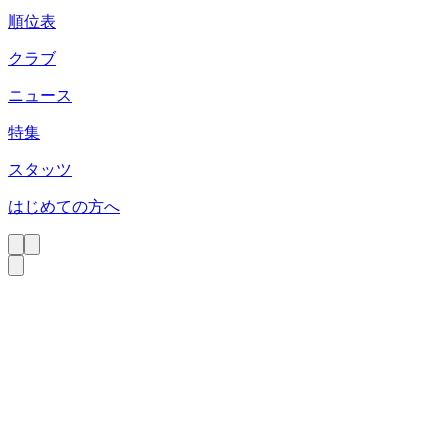
順位表
クラブ
ニュース
特集
スタッツ
はじめての方へ