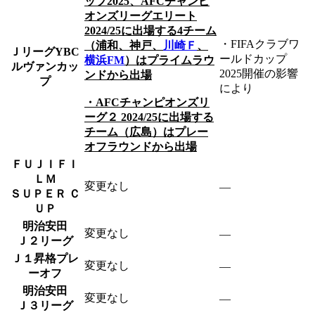
ップ2025、AFCチャンピ
オンズリーグエリート
2024/25に出場する4チーム
・FIFAクラブワ
（浦和、神戸、
川崎Ｆ
、
ＪリーグYBC
ールドカップ
横浜FM
）はプライムラウ
ルヴァンカッ
2025開催の影響
ンドから出場
プ
により
・AFCチャンピオンズリ
ーグ２ 2024/25に出場する
チーム（広島）はプレー
オフラウンドから出場
ＦＵＪＩＦＩ
ＬＭ
変更なし
―
ＳＵＰＥＲ Ｃ
ＵＰ
明治安田
変更なし
―
Ｊ２リーグ
Ｊ１昇格プレ
変更なし
―
ーオフ
明治安田
変更なし
―
Ｊ３リーグ