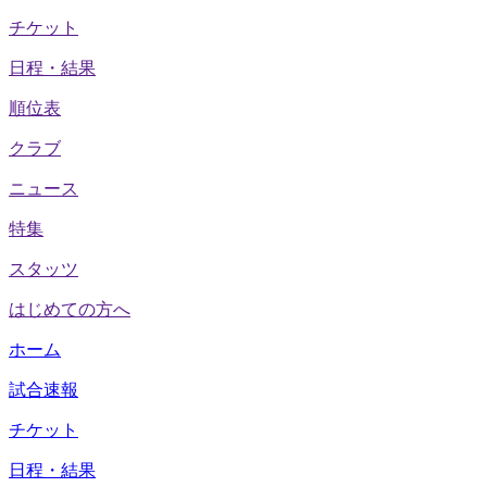
チケット
日程・結果
順位表
クラブ
ニュース
特集
スタッツ
はじめての方へ
ホーム
試合速報
チケット
日程・結果