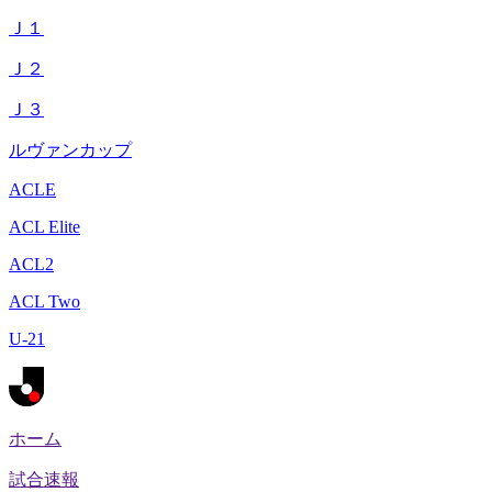
Ｊ１
Ｊ２
Ｊ３
ルヴァンカップ
ACLE
ACL Elite
ACL2
ACL Two
U-21
ホーム
試合速報