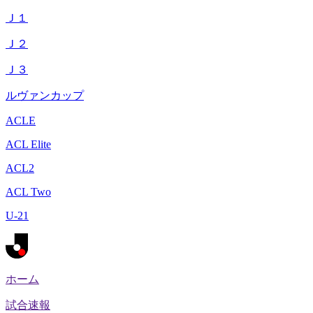
Ｊ１
Ｊ２
Ｊ３
ルヴァンカップ
ACLE
ACL Elite
ACL2
ACL Two
U-21
ホーム
試合速報