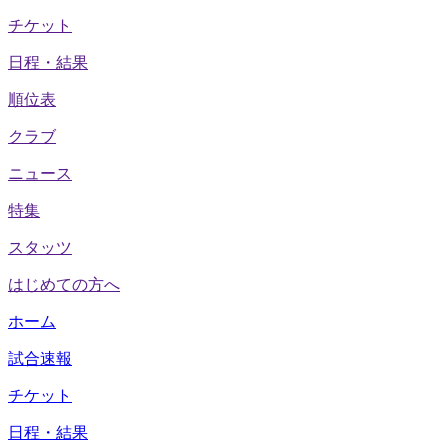
チケット
日程・結果
順位表
クラブ
ニュース
特集
スタッツ
はじめての方へ
ホーム
試合速報
チケット
日程・結果