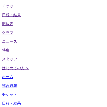
チケット
日程・結果
順位表
クラブ
ニュース
特集
スタッツ
はじめての方へ
ホーム
試合速報
チケット
日程・結果