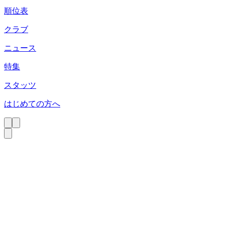
順位表
クラブ
ニュース
特集
スタッツ
はじめての方へ