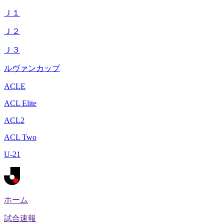
Ｊ１
Ｊ２
Ｊ３
ルヴァンカップ
ACLE
ACL Elite
ACL2
ACL Two
U-21
ホーム
試合速報