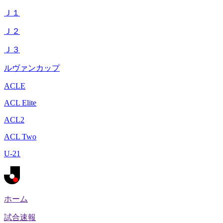
Ｊ１
Ｊ２
Ｊ３
ルヴァンカップ
ACLE
ACL Elite
ACL2
ACL Two
U-21
ホーム
試合速報