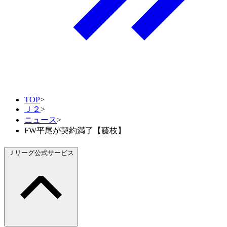
TOP
>
Ｊ２
>
ニュース
>
FW平尾が契約満了【藤枝】
Ｊリーグ公式サービス