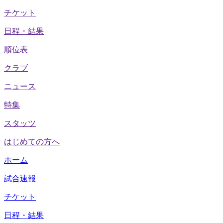
チケット
日程・結果
順位表
クラブ
ニュース
特集
スタッツ
はじめての方へ
ホーム
試合速報
チケット
日程・結果