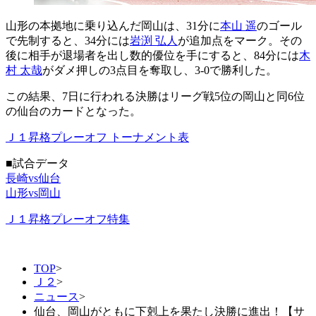
山形の本拠地に乗り込んだ岡山は、31分に
本山 遥
のゴール
で先制すると、34分には
岩渕 弘人
が追加点をマーク。その
後に相手が退場者を出し数的優位を手にすると、84分には
木
村 太哉
がダメ押しの3点目を奪取し、3-0で勝利した。
この結果、7日に行われる決勝はリーグ戦5位の岡山と同6位
の仙台のカードとなった。
Ｊ１昇格プレーオフ トーナメント表
■試合データ
長崎vs仙台
山形vs岡山
Ｊ１昇格プレーオフ特集
TOP
>
Ｊ２
>
ニュース
>
仙台、岡山がともに下剋上を果たし決勝に進出！【サ