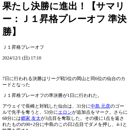
果たし決勝に進出！【サマリ
ー：Ｊ１昇格プレーオフ 準決
勝】
Ｊ１昇格プレーオフ
2024/12/1 (日) 17:10
7日に行われる決勝はリーグ戦5位の岡山と同6位の仙台のカ
ードとなった
Ｊ１昇格プレーオフの準決勝が1日に行われた。
アウェイで長崎と対戦した仙台は、31分に
中島 元彦
のゴー
ルで先手を奪うと、53分に
エロン
が追加点をマーク。さらに
68分には
郷家 友太
が3点目を奪取した。その後に1点を返さ
れたものの90+2分に中島のこの日2点目でダメを押し、4-1と