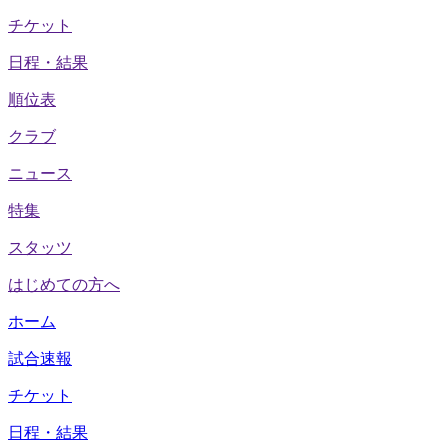
チケット
日程・結果
順位表
クラブ
ニュース
特集
スタッツ
はじめての方へ
ホーム
試合速報
チケット
日程・結果