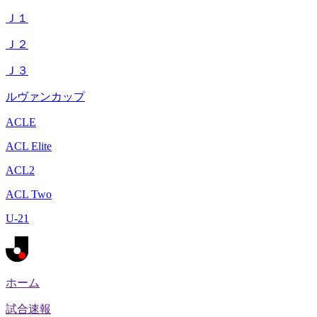
Ｊ１
Ｊ２
Ｊ３
ルヴァンカップ
ACLE
ACL Elite
ACL2
ACL Two
U-21
ホーム
試合速報